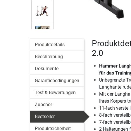
Produktde
Produktdetails
2.0
Beschreibung
Hammer Langhan
Dokumente
für das Traini
Unbegrenzte Tr
Garantiebedingungen
Langhantelruder
Test & Bewertungen
Mit der Langhan
Ihres Körpers t
Zubehör
11-fach verstel
8-fach verstell
Bestseller
7-fach verstellb
Produktsicherheit
2 Halterungen 