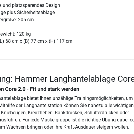
 und platzsparendes Design
age plus Sicherheitsablage
ergröße: 205 cm
ewicht: 120 kg
(L) 68 cm x (B) 77 cm x (H) 117 cm
ung: Hammer Langhantelablage Core
n Core 2.0 - Fit und stark werden
telablage bietet Ihnen unzählige Trainingsmöglichkeiten, um 
 Mithilfe der Langhantelstation können Sie nahezu alle wichtigen
Kniebeugen, Kreuzheben, Bankdrücken, Schulterdrücken oder
usführen. Für jede Muskelgruppe ist die richtige Übung dabei e
um Wachsen bringen oder Ihre Kraft-Ausdauer steigern wollen.