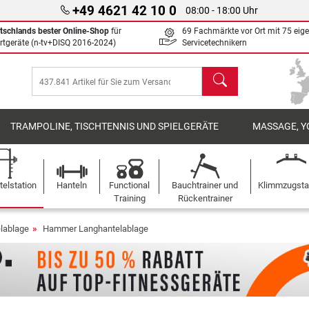
+49 4621 42 10 0
08:00 - 18:00 Uhr
tschlands bester Online-Shop
für
69 Fachmärkte vor Ort mit 75 eig
rtgeräte (n-tv+DISQ 2016-2024)
Servicetechnikern
Suchen
TRAMPOLINE, TISCHTENNIS UND SPIELGERÄTE
MASSAGE, Y
elstation
Hanteln
Functional
Bauchtrainer und
Klimmzugst
Training
Rückentrainer
lablage
Hammer Langhantelablage