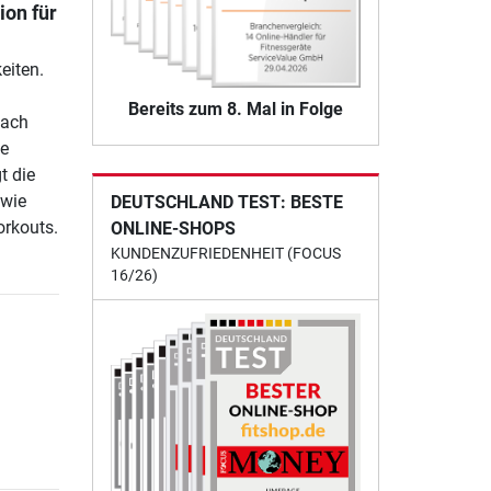
ion für
eiten.
Bereits zum 8. Mal in Folge
fach
ie
t die
owie
DEUTSCHLAND TEST: BESTE
orkouts.
ONLINE-SHOPS
KUNDENZUFRIEDENHEIT (FOCUS
16/26)