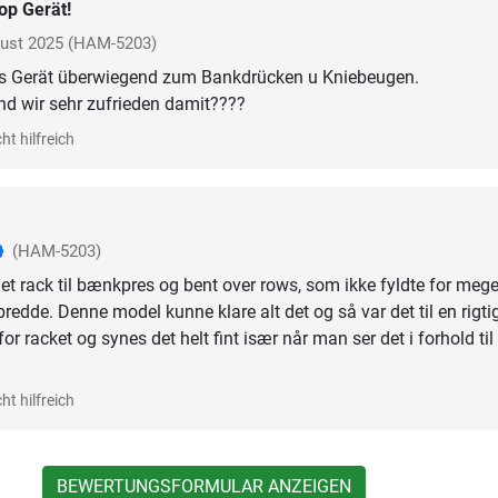
op Gerät!
ust 2025
(HAM-5203)
es Gerät überwiegend zum Bankdrücken u Kniebeugen.
nd wir sehr zufrieden damit????
ht hilfreich
(HAM-5203)
 et rack til bænkpres og bent over rows, som ikke fyldte for mege
bredde. Denne model kunne klare alt det og så var det til en rigti
for racket og synes det helt fint især når man ser det i forhold til
ht hilfreich
BEWERTUNGSFORMULAR ANZEIGEN