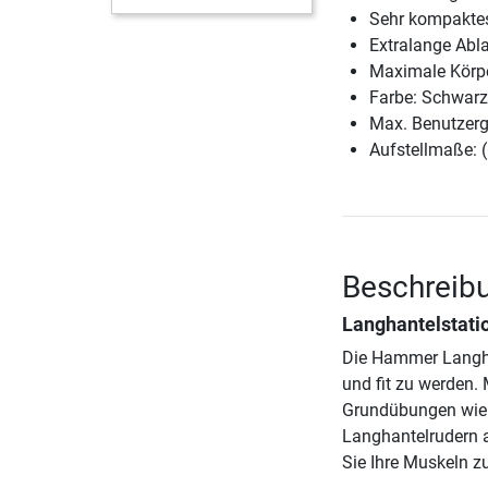
Sehr kompaktes
Extralange Abl
Maximale Körp
Farbe: Schwarz
Max. Benutzerg
Aufstellmaße: 
Beschreib
Langhantelstatio
Die Hammer Langhan
und fit zu werden.
Grundübungen wie 
Langhantelrudern a
Sie Ihre Muskeln z