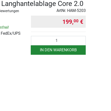
Langhantelablage Core 2.0
ArtNr.
HAM-5203
Bewertungen
199,
€
00
frei!
r FedEx/UPS
Anzahl
IN DEN WARENKORB