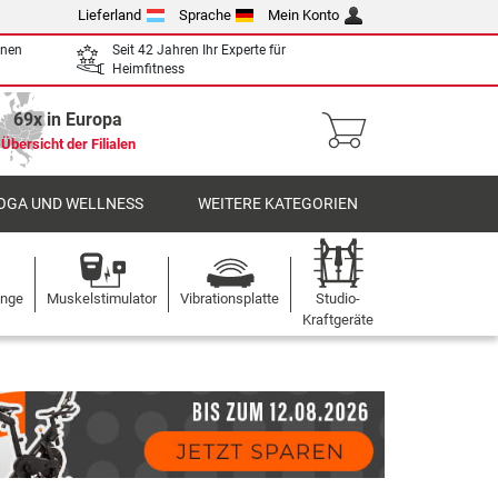
Lieferland
Sprache
Mein Konto
enen
Seit 42 Jahren Ihr Experte für
Heimfitness
69x in Europa
Übersicht der Filialen
OGA UND WELLNESS
WEITERE KATEGORIEN
ange
Muskelstimulator
Vibrationsplatte
Studio-
Kraftgeräte