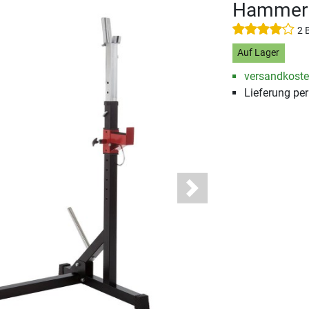
Hammer 
2 
Auf Lager
versandkosten
Lieferung pe
Next