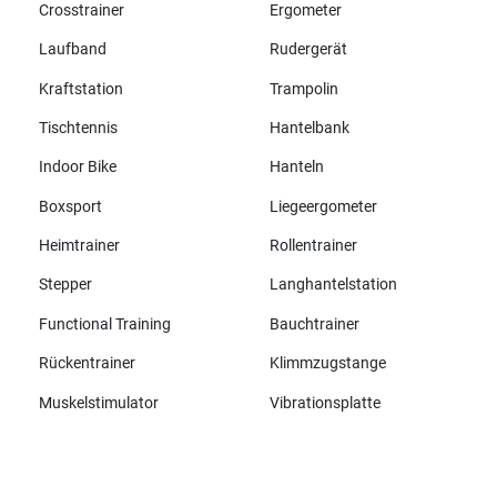
Crosstrainer
Ergometer
Laufband
Rudergerät
Kraftstation
Trampolin
Tischtennis
Hantelbank
Indoor Bike
Hanteln
Boxsport
Liegeergometer
Heimtrainer
Rollentrainer
Stepper
Langhantelstation
Functional Training
Bauchtrainer
Rückentrainer
Klimmzugstange
Muskelstimulator
Vibrationsplatte
Alle Marken