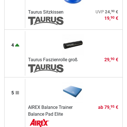
90
Taurus Sitzkissen
UVP
24,
€
19,
€
90
4
Taurus Faszienrolle groß
29,
€
90
5
AIREX Balance Trainer
ab
79,
€
95
Balance Pad Elite