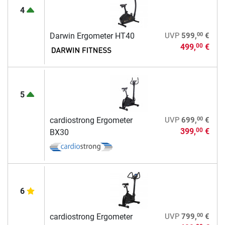
4
00
Darwin Ergometer HT40
UVP
599,
€
499,
€
00
5
00
cardiostrong Ergometer
UVP
699,
€
399,
€
00
BX30
6
00
cardiostrong Ergometer
UVP
799,
€