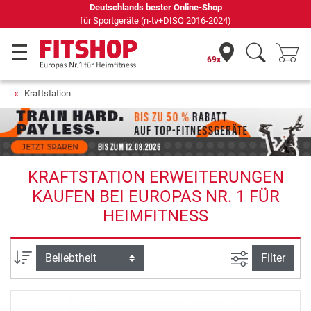
Deutschlands bester Online-Shop
für Sportgeräte (n-tv+DISQ 2016-2024)
69x
Kraftstation
KRAFTSTATION ERWEITERUNGEN
KAUFEN BEI EUROPAS NR. 1 FÜR
HEIMFITNESS
Ansicht filte
Sortierung
Filter