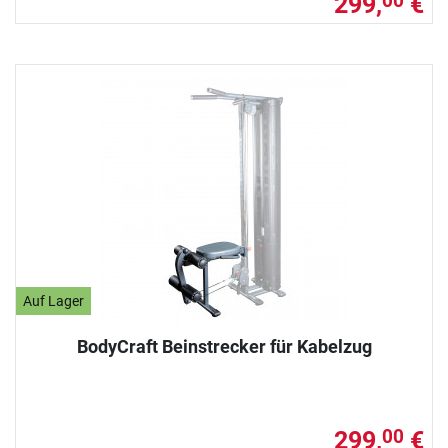
299,
€
00
Auf Lager
BodyCraft Beinstrecker für Kabelzug
299,
€
00