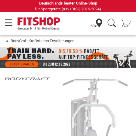
eutschlands bester Online-Shop
Seit 42
 Sportgeräte (n-tv+DISQ 2016-2024)
69x
BodyCraft Kraftstation Erweiterungen