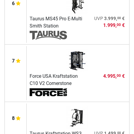
6
00
Taurus MS45 Pro E-Multi
UVP
3.999,
€
1.999,
€
00
Smith Station
7
Force USA Kraftstation
4.995,
€
00
C10 V2 Cornerstone
8
00
Taurus Kraftstation WS3
UVP
1.499,
€