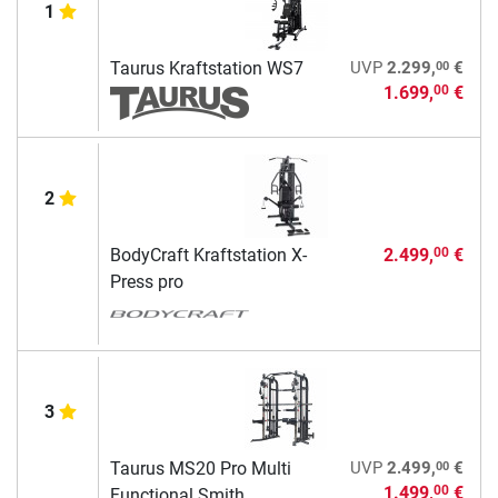
1
00
Taurus Kraftstation WS7
UVP
2.299,
€
1.699,
€
00
2
BodyCraft Kraftstation X-
2.499,
€
00
Press pro
3
00
Taurus MS20 Pro Multi
UVP
2.499,
€
1.499,
€
00
Functional Smith