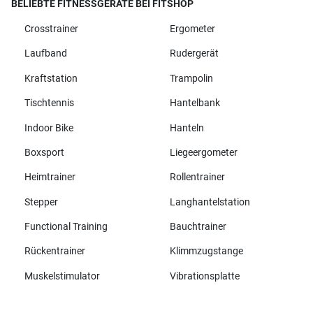
BELIEBTE FITNESSGERÄTE BEI FITSHOP
Crosstrainer
Ergometer
Laufband
Rudergerät
Kraftstation
Trampolin
Tischtennis
Hantelbank
Indoor Bike
Hanteln
Boxsport
Liegeergometer
Heimtrainer
Rollentrainer
Stepper
Langhantelstation
Functional Training
Bauchtrainer
Rückentrainer
Klimmzugstange
Muskelstimulator
Vibrationsplatte
Alle Marken