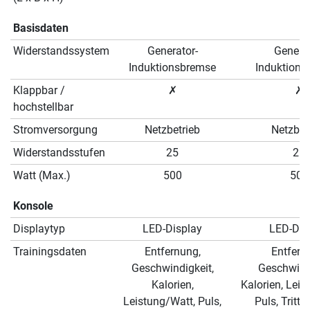
Basisdaten
Widerstandssystem
Generator-
Generat
Induktionsbremse
Induktions
Klappbar /
✗
✗
hochstellbar
Stromversorgung
Netzbetrieb
Netzbet
Widerstandsstufen
25
25
Watt (Max.)
500
500
Konsole
Displaytyp
LED-Display
LED-Dis
Trainingsdaten
Entfernung,
Entfern
Geschwindigkeit,
Geschwindi
Kalorien,
Kalorien, Leis
Leistung/Watt, Puls,
Puls, Tritt