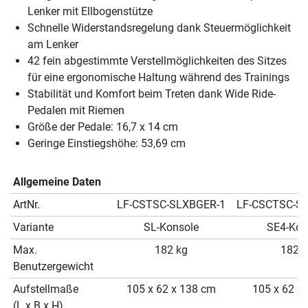
Lenker mit Ellbogenstütze
Schnelle Widerstandsregelung dank Steuermöglichkeit
am Lenker
42 fein abgestimmte Verstellmöglichkeiten des Sitzes
für eine ergonomische Haltung während des Trainings
Stabilität und Komfort beim Treten dank Wide Ride-
Pedalen mit Riemen
Größe der Pedale: 16,7 x 14 cm
Geringe Einstiegshöhe: 53,69 cm
Allgemeine Daten
ArtNr.
LF-CSTSC-SLXBGER-1
LF-CSCTSC-S
Variante
SL-Konsole
SE4-Kon
Max.
182 kg
182 k
Benutzergewicht
Aufstellmaße
105 x 62 x 138 cm
105 x 62 x
(L x B x H)