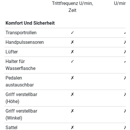
Trittfrequenz U/min,
U/min, 
Zeit
Komfort Und Sicherheit
Transportrollen
✓
✓
Handpulssensoren
✗
✗
Lüfter
✗
✗
Halter für
✓
✓
Wasserflasche
Pedalen
✗
✗
austauschbar
Griff verstellbar
✗
✗
(Höhe)
Griff verstellbar
✗
✗
(Winkel)
Sattel
✗
✗