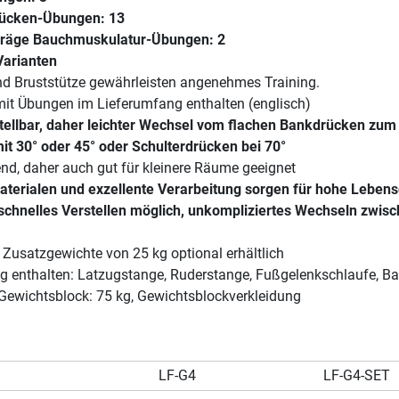
Rücken-Übungen: 13
räge Bauchmuskulatur-Übungen: 2
Varianten
d Bruststütze gewährleisten angenehmes Training.
it Übungen im Lieferumfang enthalten (englisch)
stellbar, daher leichter Wechsel vom flachen Bankdrücken zum
t 30° oder 45° oder Schulterdrücken bei 70°
nd, daher auch gut für kleinere Räume geeignet
terialen und exzellente Verarbeitung sorgen für hohe Leben
schnelles Verstellen möglich, unkompliziertes Wechseln zwis
Zusatzgewichte von 25 kg optional erhältlich
g enthalten: Latzugstange, Ruderstange, Fußgelenkschlaufe, Ba
 Gewichtsblock: 75 kg, Gewichtsblockverkleidung
LF-G4
LF-G4-SET