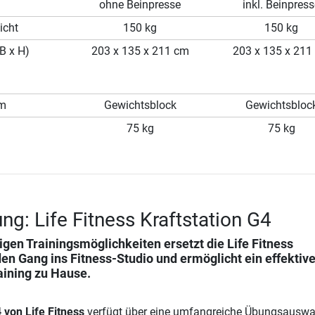
ohne Beinpresse
inkl. Beinpres
icht
150 kg
150 kg
B x H)
203 x 135 x 211 cm
203 x 135 x 211
em
Gewichtsblock
Gewichtsbloc
75 kg
75 kg
ng: Life Fitness Kraftstation G4
ltigen Trainingsmöglichkeiten ersetzt die
Life Fitness
en Gang ins Fitness-Studio und ermöglicht ein effektiv
ining zu Hause.
 von Life Fitness
verfügt über eine umfangreiche Übungsauswa