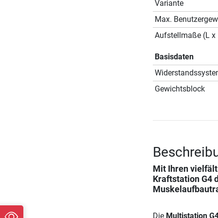
Variante
Max. Benutzergew
Aufstellmaße (L x 
Basisdaten
Widerstandssyst
Gewichtsblock
Beschreibu
Mit Ihren vielfä
Kraftstation G4
d
Muskelaufbautra
Die
Multistation G4