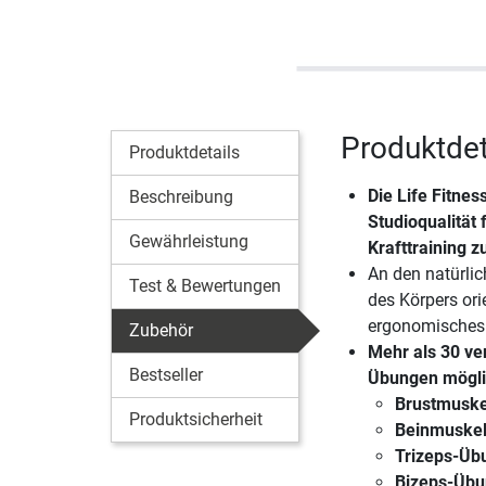
Produktdeta
Produktdetails
Die
Life Fitnes
Beschreibung
Studioqualität 
Gewährleistung
Krafttraining z
An den natürl
Test & Bewertungen
des Körpers orie
ergonomisches
Zubehör
Mehr als 30 ve
Bestseller
Übungen mögli
Brustmuske
Produktsicherheit
Beinmuskel
Trizeps-Üb
Bizeps-Übu