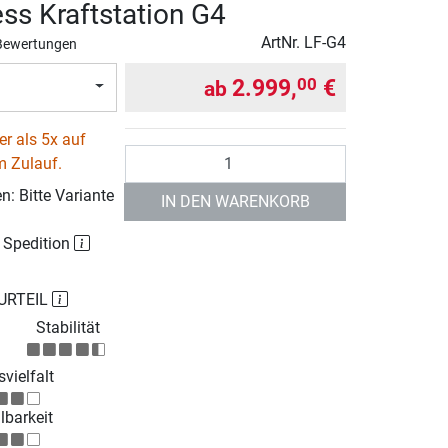
ess Kraftstation G4
ArtNr.
LF-G4
Bewertungen
2.999,
€
00
ab
r als 5x auf
Anzahl
m Zulauf.
: Bitte Variante
IN DEN WARENKORB
r Spedition
URTEIL
Stabilität
vielfalt
lbarkeit