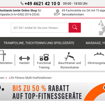
+49 4621 42 10 0
09:00 - 18:00 Uhr
tschlands bester Online-Shop
für
69 Fachmärkte vor Ort mit 75 eig
rtgeräte (n-tv+DISQ 2016-2024)
Servicetechnikern
Suchen
TRAMPOLINE, TISCHTENNIS UND SPIELGERÄTE
MASSAGE, Y
elstation
Hanteln
Functional
Bauchtrainer und
Klimmzugst
Training
Rückentrainer
onen
Life Fitness Multi Kraftstationen