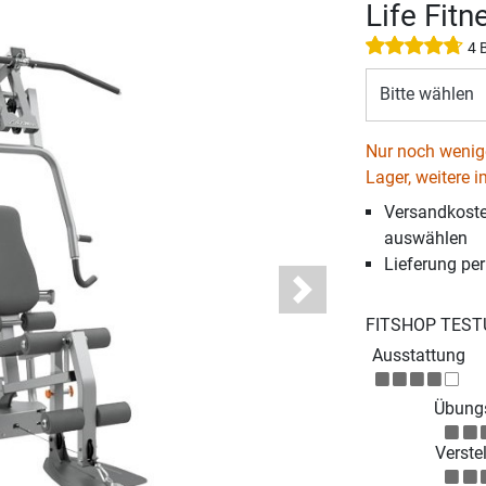
Life Fitn
4 
Bitte wählen
Nur noch wenige
Lager, weitere i
Versandkosten
auswählen
Lieferung pe
Next
FITSHOP TEST
Ausstattung
Übungs
Verstel