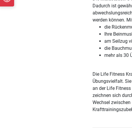
Dadurch ist gewährl
abwechslungsreich 
werden können. Mi
die Rückenmu
Ihre Beinmusk
am Seilzug v
die Bauchmus
mehr als 30 
Die Life Fitness Kr
Übungsvielfalt. Si
an der Life Fitnes
zeichnen sich dur
Wechsel zwischen d
Krafttrainingszube