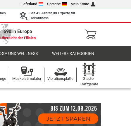
Lieferland
Sprache
Mein Konto
enen
Seit 42 Jahren Ihr Experte für
Heimfitness
69x in Europa
Übersicht der Filialen
OGA UND WELLNESS
WEITERE KATEGORIEN
ange
Muskelstimulator
Vibrationsplatte
Studio-
Kraftgeräte