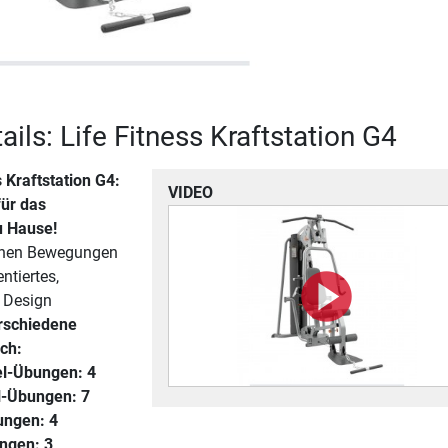
ils: Life Fitness Kraftstation G4
s Kraftstation G4
:
VIDEO
für das
u Hause!
ichen Bewegungen
ntiertes,
 Design
rschiedene
ch:
l-Übungen: 4
-Übungen: 7
ungen: 4
ngen: 3