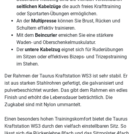
seitlichen Kabelzüge
die auch freies Krafttraining
oder Sportarten-Übungen ermöglichen.
An der
Multipresse
können Sie Brust, Rücken und
Schultern effektiv trainieren.
Mit dem
Beincurler
erreichen Sie eine stärkere
Waden- und Oberschenkelmuskulatur.
Der
untere Kabelzug
eignet sich für Ruderübungen
im Sitzen oder effektives Bizeps- und Trizepstraining
im Stehen.
Der Rahmen der Taurus Kraftstation WS3 ist sehr stabil. Er
ist aus starken Stahlrohren gefertigt, die galvanisiert und
pulverbeschichtet wurden. Das gibt dem Rahmen ein edles
Finish und erhöht die Lebensdauer beträchtlich. Die
Zugkabel sind mit Nylon ummantelt.
Einen besonders hohen Trainingskomfort bietet die Taurus
Kraftstation WS3 durch den vielfach einstellbaren Sitz. So
lässt sich die Rückenlehne 8fach und das Sitzpolster 4fach