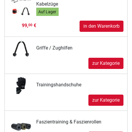
Kabelzüge
Auf Lager
99,
€
00
in den Warenkorb
Griffe / Zughilfen
zur Kategorie
Trainingshandschuhe
zur Kategorie
Faszientraining & Faszienrollen