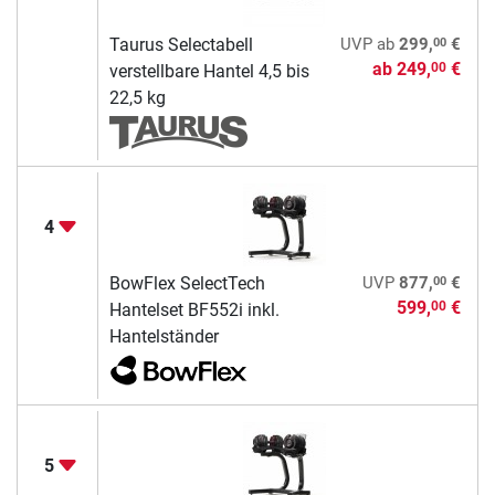
00
Taurus Selectabell
UVP
ab
299,
€
ab
249,
€
00
verstellbare Hantel 4,5 bis
22,5 kg
4
00
BowFlex SelectTech
UVP
877,
€
599,
€
00
Hantelset BF552i inkl.
Hantelständer
5