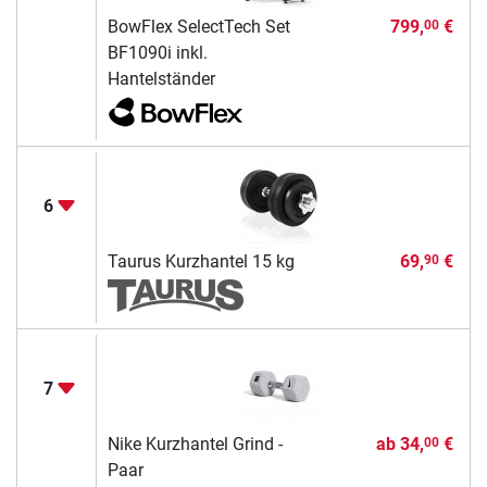
BowFlex SelectTech Set
799,
€
00
BF1090i inkl.
Hantelständer
6
Taurus Kurzhantel 15 kg
69,
€
90
7
Nike Kurzhantel Grind -
ab
34,
€
00
Paar