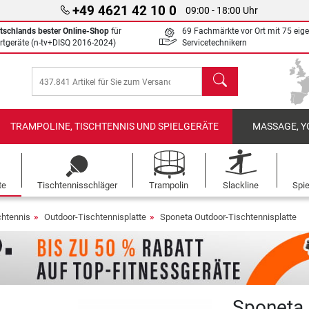
+49 4621 42 10 0
09:00 - 18:00 Uhr
tschlands bester Online-Shop
für
69 Fachmärkte vor Ort mit 75 eig
rtgeräte (n-tv+DISQ 2016-2024)
Servicetechnikern
Suchen
TRAMPOLINE, TISCHTENNIS UND SPIELGERÄTE
MASSAGE, Y
te
Tischtennisschläger
Trampolin
Slackline
Spi
chtennis
Outdoor-Tischtennisplatte
Sponeta Outdoor-Tischtennisplatte
Sponeta 