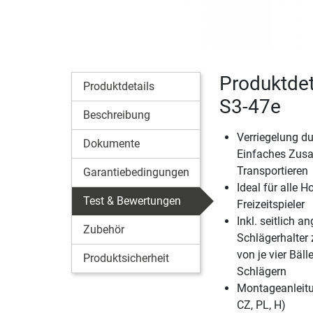
Produktdet
Produktdetails
S3-47e
Beschreibung
Verriegelung d
Dokumente
Einfaches Zus
Transportieren
Garantiebedingungen
Ideal für alle 
Test & Bewertungen
Freizeitspieler
Inkl. seitlich a
Zubehör
Schlägerhalter
von je vier Bäl
Produktsicherheit
Schlägern
Montageanleitun
CZ, PL, H)