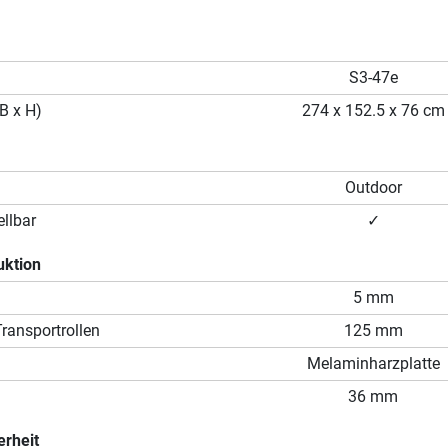
S3-47e
B x H)
274 x 152.5 x 76 cm
Outdoor
llbar
✓
uktion
5 mm
ransportrollen
125 mm
Melaminharzplatte
36 mm
erheit