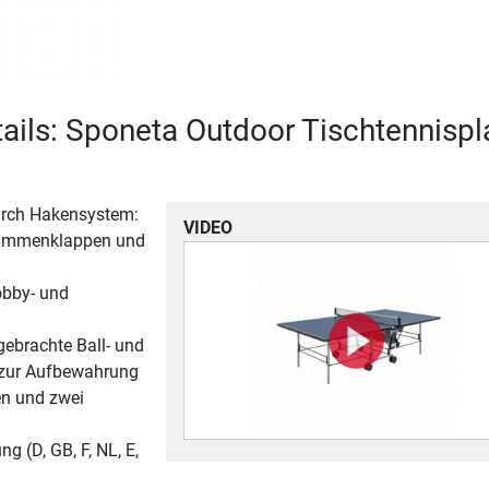
ails: Sponeta Outdoor Tischtennispl
urch Hakensystem:
VIDEO
ammenklappen und
Hobby- und
ngebrachte Ball- und
 zur Aufbewahrung
len und zwei
g (D, GB, F, NL, E,