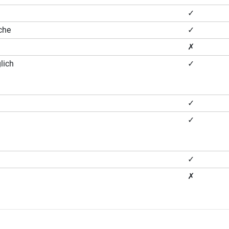
✓
che
✓
✗
lich
✓
✓
✓
✓
✗