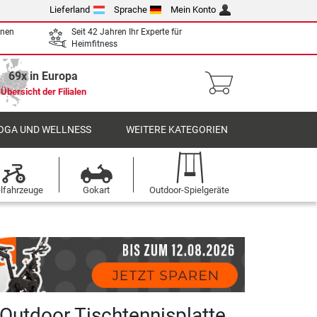
Lieferland
Sprache
Mein Konto
enen
Seit 42 Jahren Ihr Experte für
Heimfitness
69x in Europa
Übersicht der Filialen
OGA UND WELLNESS
WEITERE KATEGORIEN
elfahrzeuge
Gokart
Outdoor-Spielgeräte
Outdoor Tischtennisplatte