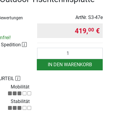
ArtNr.
S3-47e
Bewertungen
419,
€
00
frei!
r Spedition
Anzahl
IN DEN WARENKORB
URTEIL
Mobilität
Stabilität