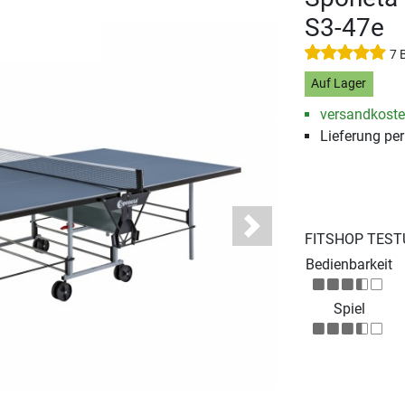
S3-47e
7 
Auf Lager
versandkosten
Lieferung pe
Next
FITSHOP TEST
Bedienbarkeit
Spiel