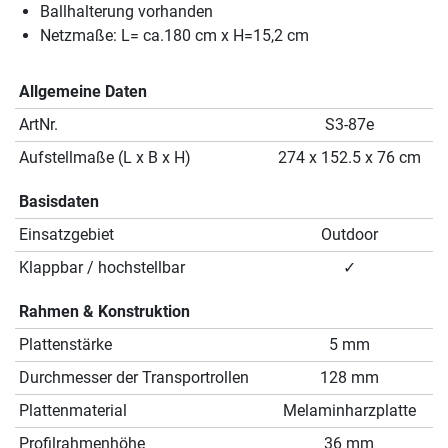
Ballhalterung vorhanden
Netzmaße: L= ca.180 cm x H=15,2 cm
Allgemeine Daten
ArtNr.
S3-87e
Aufstellmaße (L x B x H)
274 x 152.5 x 76 cm
Basisdaten
Einsatzgebiet
Outdoor
Klappbar / hochstellbar
✓
Rahmen & Konstruktion
Plattenstärke
5 mm
Durchmesser der Transportrollen
128 mm
Plattenmaterial
Melaminharzplatte
Profilrahmenhöhe
36 mm