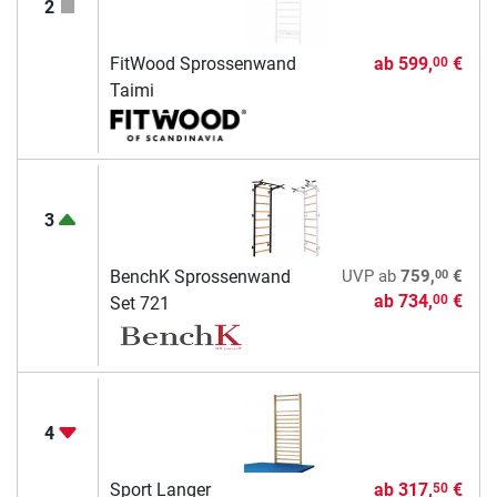
2
FitWood Sprossenwand
ab
599,
€
00
Taimi
3
00
BenchK Sprossenwand
UVP
ab
759,
€
ab
734,
€
00
Set 721
4
Sport Langer
ab
317,
€
50