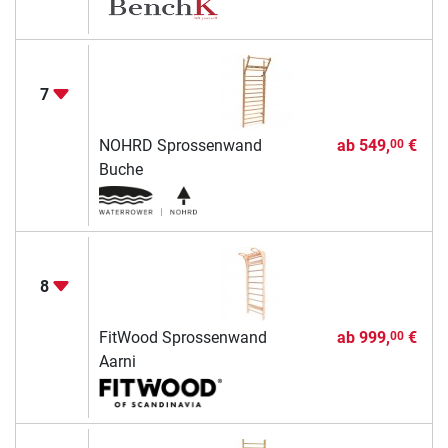
7
NOHRD Sprossenwand
ab
549,
€
00
Buche
8
FitWood Sprossenwand
ab
999,
€
00
Aarni