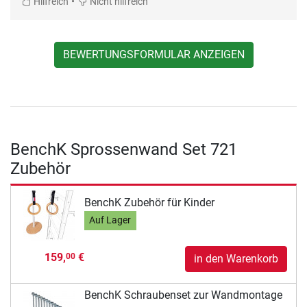
•
Hilfreich
Nicht hilfreich
BEWERTUNGSFORMULAR ANZEIGEN
BenchK Sprossenwand Set 721
Zubehör
BenchK Zubehör für Kinder
Auf Lager
159,
€
00
in den Warenkorb
BenchK Schraubenset zur Wandmontage