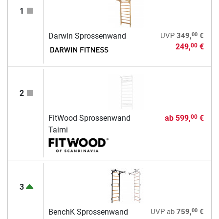
1
00
Darwin Sprossenwand
UVP
349,
€
249,
€
00
2
FitWood Sprossenwand
ab
599,
€
00
Taimi
3
00
BenchK Sprossenwand
UVP
ab
759,
€