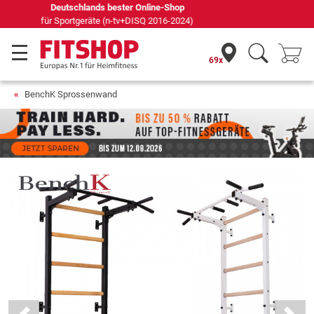
Seit 42 Jahren Ihr Experte für Heimfitness
69x
BenchK Sprossenwand