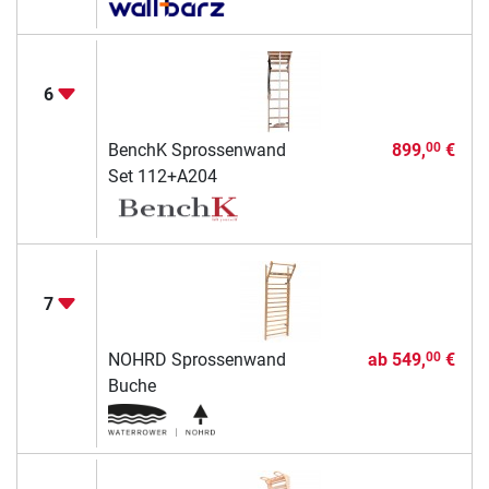
6
BenchK Sprossenwand
899,
€
00
Set 112+A204
7
NOHRD Sprossenwand
ab
549,
€
00
Buche