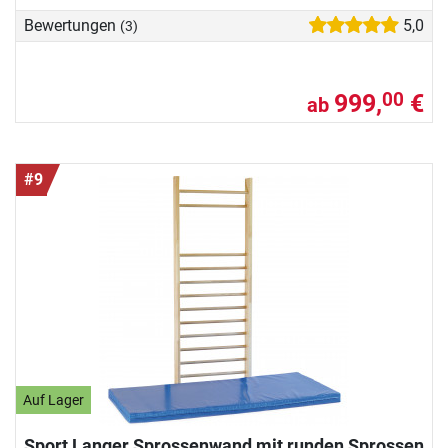
Bewertungen
5,0
(3)
999,
€
00
ab
#9
Auf Lager
Sport Langer Sprossenwand mit runden Sprossen