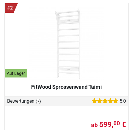
#2
Auf Lager
FitWood Sprossenwand Taimi
Bewertungen
5,0
(7)
599,
€
00
ab