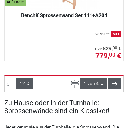
Auf Lager
BenchK Sprossenwand Set 111+A204
Sie sparen
50 €
00
829,
€
UVP
779,
€
00
Artikel pro Seite:
Seite
weite
Zu Hause oder in der Turnhalle:
Sprossenwände sind ein Klassiker!
Jeder kennt sie aus der Turnhalle: die Sprossenwand. Die