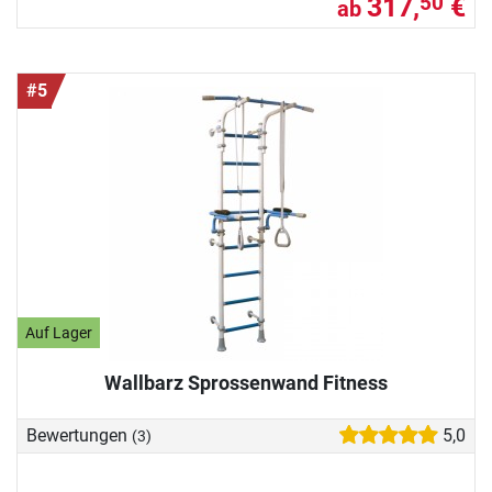
317,
€
50
ab
#5
Auf Lager
Wallbarz Sprossenwand Fitness
Bewertungen
5,0
(3)