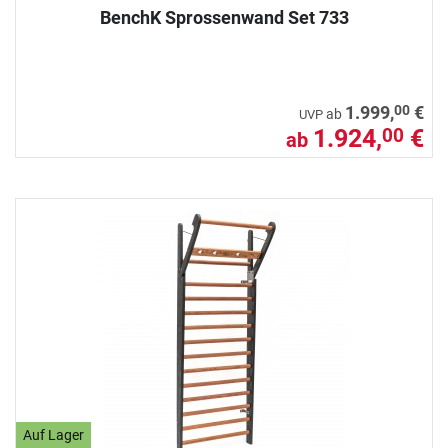
BenchK Sprossenwand Set 733
00
1.999,
€
ab
UVP
1.924,
€
00
ab
Auf Lager