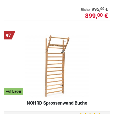
00
995,
€
Bisher
899,
€
00
#7
Auf Lager
NOHRD Sprossenwand Buche