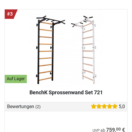
#3
Auf Lager
BenchK Sprossenwand Set 721
Bewertungen
5,0
(2)
00
759,
€
ab
UVP