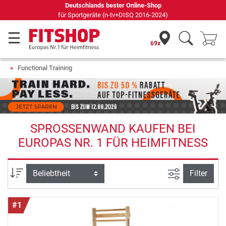
Seit 42 Jahren Ihr Experte für Heimfitness
69x
Functional Training
SPROSSENWAND KAUFEN BEI
EUROPAS NR. 1 FÜR HEIMFITNESS
Ansicht filte
Sortierung
Filter
#1