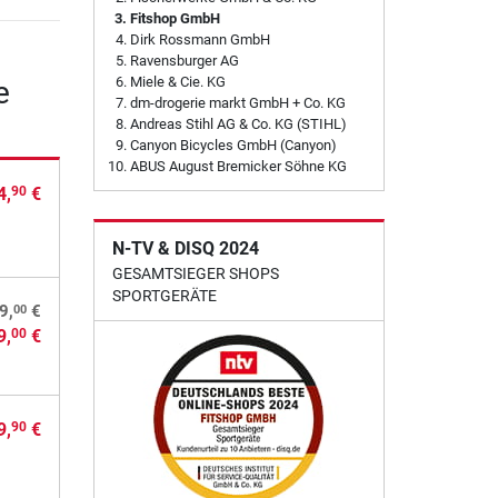
Fitshop GmbH
Dirk Rossmann GmbH
Ravensburger AG
Miele & Cie. KG
e
dm-drogerie markt GmbH + Co. KG
Andreas Stihl AG & Co. KG (STIHL)
Canyon Bicycles GmbH (Canyon)
ABUS August Bremicker Söhne KG
4,
€
90
N-TV & DISQ 2024
GESAMTSIEGER SHOPS
SPORTGERÄTE
00
9,
€
9,
€
00
9,
€
90