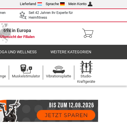
Lieferland
Sprache
Mein Konto
enen
Seit 42 Jahren Ihr Experte für
Heimfitness
69x in Europa
Übersicht der Filialen
OGA UND WELLNESS
WEITERE KATEGORIEN
ange
Muskelstimulator
Vibrationsplatte
Studio-
Kraftgeräte