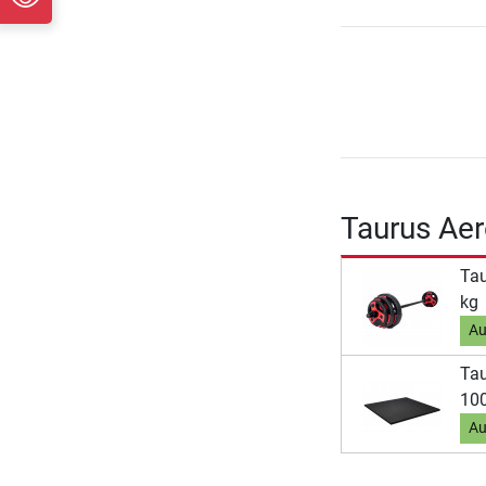
Taurus Ae
Tau
kg
Au
Ta
100
Au