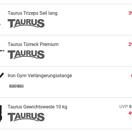
Taurus Trizeps Seil lang
3
Taurus Türreck Premium
2
Iron Gym Verlängerungsstange
Taurus Gewichtsweste 10 kg
UVP
8
4