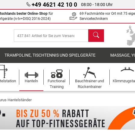
+49 4621 42 10 0
08:00 - 18:00 Uhr
tschlands bester Online-Shop
für
69 Fachmärkte vor Ort mit 75 eig
rtgeräte (n-tv+DISQ 2016-2024)
Servicetechnikern
Suchen
TRAMPOLINE, TISCHTENNIS UND SPIELGERÄTE
MASSAGE, Y
elstation
Hanteln
Functional
Bauchtrainer und
Klimmzugst
Training
Rückentrainer
urus Hantelständer