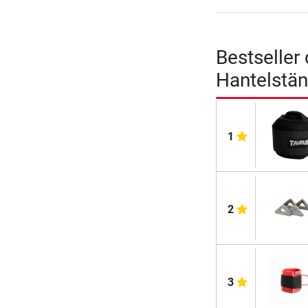
Bestseller
Hantelstän
1
2
3