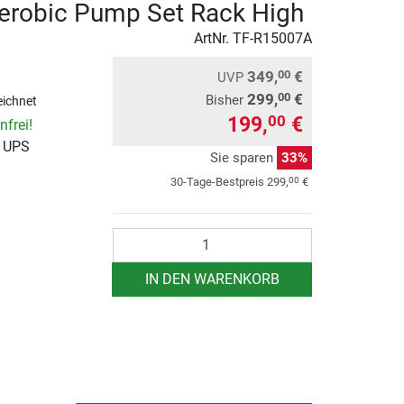
erobic Pump Set Rack High
ArtNr.
TF-R15007A
349,
€
00
UVP
299,
€
00
Bisher
ichnet
199,
€
00
frei!
r UPS
Sie sparen
33%
00
30-Tage-Bestpreis
299,
€
Anzahl
IN DEN WARENKORB