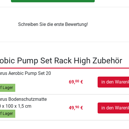
Schreiben Sie die erste Bewertung!
robic Pump Set Rack High Zubehör
rus Aerobic Pump Set 20
69,
€
in den Waren
00
f Lager
urus Bodenschutzmatte
 x 100 x 1,5 cm
49,
€
in den Waren
90
f Lager