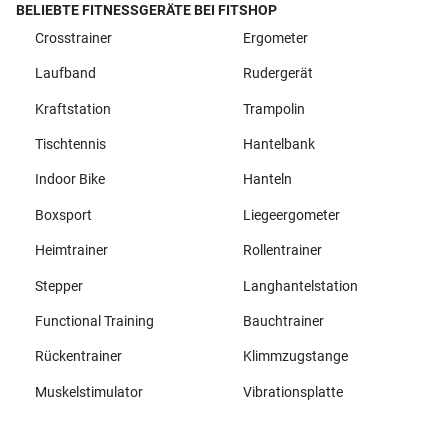
BELIEBTE FITNESSGERÄTE BEI FITSHOP
Crosstrainer
Ergometer
Laufband
Rudergerät
Kraftstation
Trampolin
Tischtennis
Hantelbank
Indoor Bike
Hanteln
Boxsport
Liegeergometer
Heimtrainer
Rollentrainer
Stepper
Langhantelstation
Functional Training
Bauchtrainer
Rückentrainer
Klimmzugstange
Muskelstimulator
Vibrationsplatte
Alle Marken