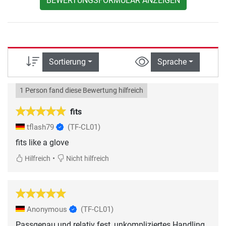
BEWERTUNGSFORMULAR ANZEIGEN
Sortierung
Sprache
1 Person fand diese Bewertung hilfreich
fits
tflash79
(TF-CL01)
fits like a glove
•
Hilfreich
Nicht hilfreich
Anonymous
(TF-CL01)
Passgenau und relativ fest, unkompliziertes Handling.