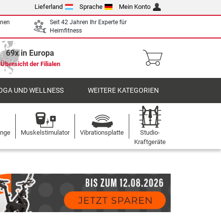
Lieferland
Sprache
Mein Konto
enen
Seit 42 Jahren Ihr Experte für
Heimfitness
69x in Europa
Übersicht der Filialen
OGA UND WELLNESS
WEITERE KATEGORIEN
ange
Muskelstimulator
Vibrationsplatte
Studio-
Kraftgeräte