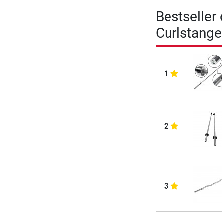
Bestseller
Curlstang
1
2
3