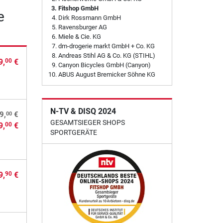
Fitshop GmbH
e
Dirk Rossmann GmbH
Ravensburger AG
Miele & Cie. KG
dm-drogerie markt GmbH + Co. KG
Andreas Stihl AG & Co. KG (STIHL)
9,
€
00
Canyon Bicycles GmbH (Canyon)
ABUS August Bremicker Söhne KG
N-TV & DISQ 2024
00
9,
€
GESAMTSIEGER SHOPS
9,
€
00
SPORTGERÄTE
9,
€
90