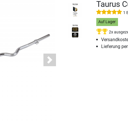
Taurus C
1 
Auf Lager
2x ausgeze
Versandkoste
Lieferung pe
Next