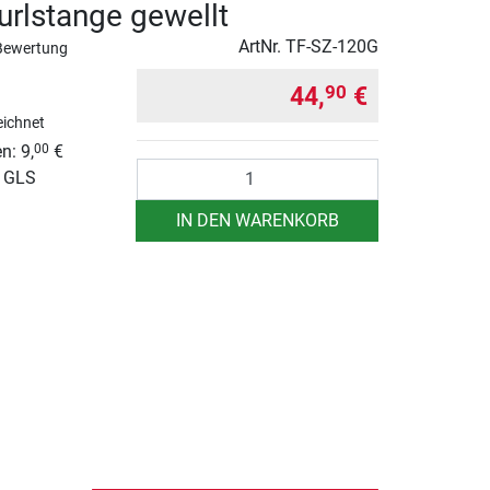
urlstange gewellt
ArtNr.
TF-SZ-120G
Bewertung
44,
€
90
ichnet
n: 9,
€
00
Anzahl
r GLS
IN DEN WARENKORB