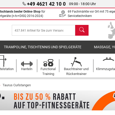
+49 4621 42 10 0
09:00 - 18:00 Uhr
tschlands bester Online-Shop
für
69 Fachmärkte vor Ort mit 75 eig
rtgeräte (n-tv+DISQ 2016-2024)
Servicetechnikern
Suchen
TRAMPOLINE, TISCHTENNIS UND SPIELGERÄTE
MASSAGE, Y
elstation
Hanteln
Functional
Bauchtrainer und
Klimmzugst
Training
Rückentrainer
Taurus Curlstangen