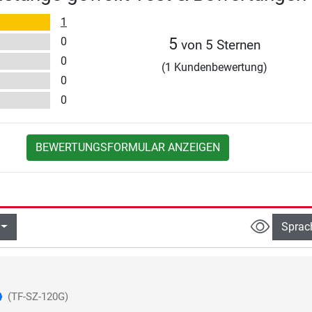
1
0
5
von 5 Sternen
0
(1 Kundenbewertung)
0
0
BEWERTUNGSFORMULAR ANZEIGEN
Sprac
(TF-SZ-120G)