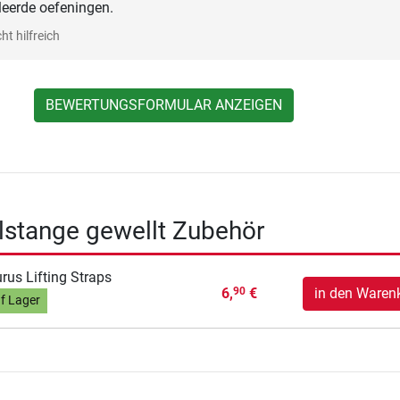
leerde oefeningen.
ht hilfreich
BEWERTUNGSFORMULAR ANZEIGEN
lstange gewellt Zubehör
rus Lifting Straps
6,
€
in den Waren
90
f Lager