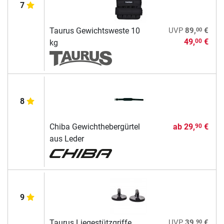
7
00
Taurus Gewichtsweste 10
UVP
89,
€
49,
€
00
kg
8
Chiba Gewichthebergürtel
ab
29,
€
90
aus Leder
9
90
Taurus Liegestützgriffe
UVP
39,
€