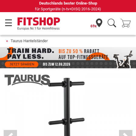
Deutschlands bester Online-Shop
Sei
für Sportgeräte (n-tv+DISQ 2016-2024)
69x
Taurus Hantelständer