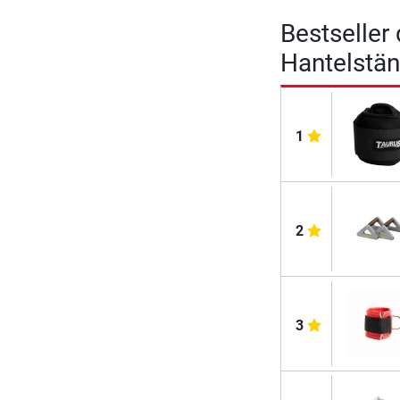
Bestseller
Hantelstän
1
2
3