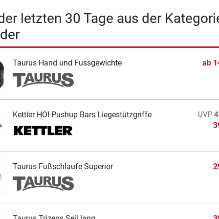
 der letzten 30 Tage aus der Kategori
der
Taurus Hand und Fussgewichte
ab
1
Kettler HOI Pushup Bars Liegestützgriffe
UVP
4
3
Taurus Fußschlaufe Superior
2
Taurus Trizeps Seil lang
3