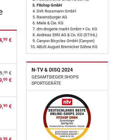
Fitshop GmbH
e
Dirk Rossmann GmbH
Ravensburger AG
Miele & Cie. KG
dm-drogerie markt GmbH + Co. KG
Andreas Stihl AG & Co. KG (STIHL)
4,
€
90
Canyon Bicycles GmbH (Canyon)
ABUS August Bremicker Söhne KG
N-TV & DISQ 2024
00
9,
€
GESAMTSIEGER SHOPS
9,
€
00
SPORTGERÄTE
9,
€
90
9,
€
90