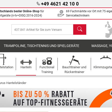
+49 4621 42 10 0
tschlands bester Online-Shop
für
69 Fachmärkte vor Ort mit 75 eig
rtgeräte (n-tv+DISQ 2016-2024)
Servicetechnikern
Suchen
TRAMPOLINE, TISCHTENNIS UND SPIELGERÄTE
MASSAGE, Y
elstation
Hanteln
Functional
Bauchtrainer und
Klimmzugst
Training
Rückentrainer
urus Hantelständer