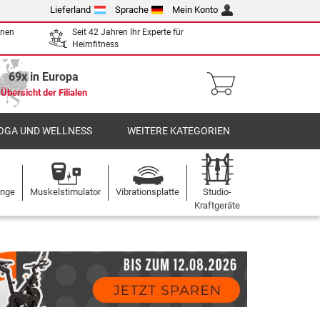
Lieferland
Sprache
Mein Konto
enen
Seit 42 Jahren Ihr Experte für
Heimfitness
69x in Europa
Übersicht der Filialen
OGA UND WELLNESS
WEITERE KATEGORIEN
ange
Muskelstimulator
Vibrationsplatte
Studio-
Kraftgeräte