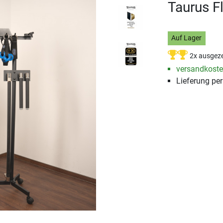
Taurus F
Auf Lager
2x ausgeze
versandkosten
Lieferung pe