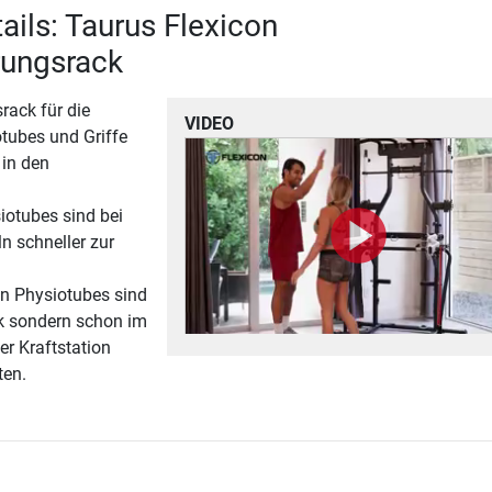
ails: Taurus Flexicon
ungsrack
ack für die
VIDEO
tubes und Griffe
 in den
iotubes sind bei
 schneller zur
en Physiotubes sind
k sondern schon im
r Kraftstation
ten.