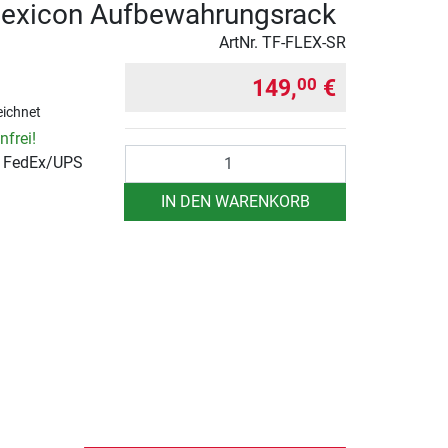
lexicon Aufbewahrungsrack
ArtNr.
TF-FLEX-SR
149,
€
00
ichnet
frei!
Anzahl
r FedEx/UPS
IN DEN WARENKORB