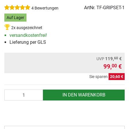
ArtNr.
TF-GRIPSET-1
4 Bewertungen
Auf Lager
2x ausgezeichnet
versandkostenfrei!
Lieferung per GLS
60
119,
€
UVP
99,
€
00
Sie sparen
20,60 €
Anzahl
IN DEN WARENKORB