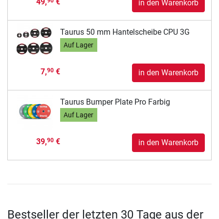
49,
€
90
in den Warenkorb
Taurus 50 mm Hantelscheibe CPU 3G
Auf Lager
7,
€
90
in den Warenkorb
Taurus Bumper Plate Pro Farbig
Auf Lager
39,
€
90
in den Warenkorb
Bestseller der letzten 30 Tage aus der