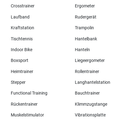
Crosstrainer
Ergometer
Laufband
Rudergerät
Kraftstation
Trampolin
Tischtennis
Hantelbank
Indoor Bike
Hanteln
Boxsport
Liegeergometer
Heimtrainer
Rollentrainer
Stepper
Langhantelstation
Functional Training
Bauchtrainer
Rückentrainer
Klimmzugstange
Muskelstimulator
Vibrationsplatte
Alle Marken