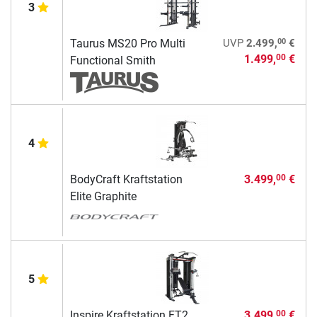
3
00
Taurus MS20 Pro Multi
UVP
2.499,
€
1.499,
€
00
Functional Smith
4
BodyCraft Kraftstation
3.499,
€
00
Elite Graphite
5
Inspire Kraftstation FT2
3.499,
€
00