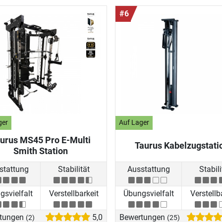
#6
ger
Auf Lager
urus MS45 Pro E-Multi
Taurus Kabelzugstati
Smith Station
stattung
Stabilität
Ausstattung
Stabili
svielfalt
Verstellbarkeit
Übungsvielfalt
Verstellb
tungen
5,0
Bewertungen
(2)
(25)