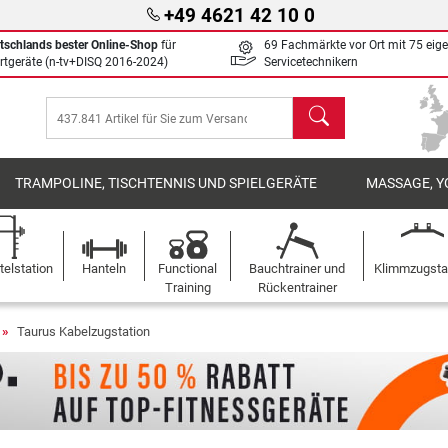
+49 4621 42 10 0
tschlands bester Online-Shop
für
69 Fachmärkte vor Ort mit 75 eig
rtgeräte (n-tv+DISQ 2016-2024)
Servicetechnikern
Suchen
TRAMPOLINE, TISCHTENNIS UND SPIELGERÄTE
MASSAGE, Y
elstation
Hanteln
Functional
Bauchtrainer und
Klimmzugst
Training
Rückentrainer
Taurus Kabelzugstation