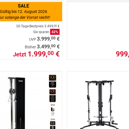
SALE
Gültig bis 12. August 2026
ur solange der Vorrat reicht!
30-Tage-Bestpreis
3.499,
€
00
Sie sparen
42%
00
3.999,
€
UVP
00
3.499,
€
Bisher
1.999,
€
999
00
Jetzt