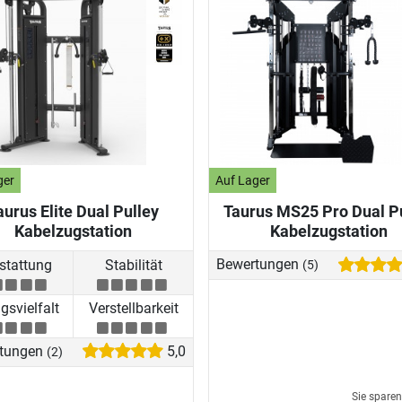
ger
Auf Lager
aurus Elite Dual Pulley
Taurus MS25 Pro Dual P
Kabelzugstation
Kabelzugstation
stattung
Stabilität
Bewertungen
(5)
svielfalt
Verstellbarkeit
tungen
5,0
(2)
Sie spare