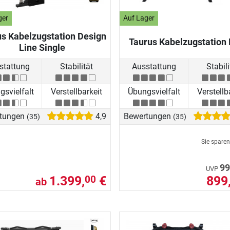
ger
Auf Lager
s Kabelzugstation Design
Taurus Kabelzugstation
Line Single
stattung
Stabilität
Ausstattung
Stabili
svielfalt
Verstellbarkeit
Übungsvielfalt
Verstellb
tungen
4,9
Bewertungen
(35)
(35)
Sie spare
99
UVP
1.399,
€
899
00
ab