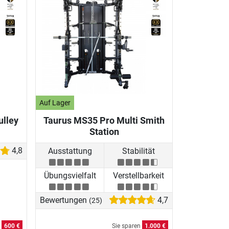
Auf Lager
ulley
Taurus MS35 Pro Multi Smith
Station
4,8
Ausstattung
Stabilität
Übungsvielfalt
Verstellbarkeit
Bewertungen
4,7
(25)
n
600 €
Sie sparen
1.000 €