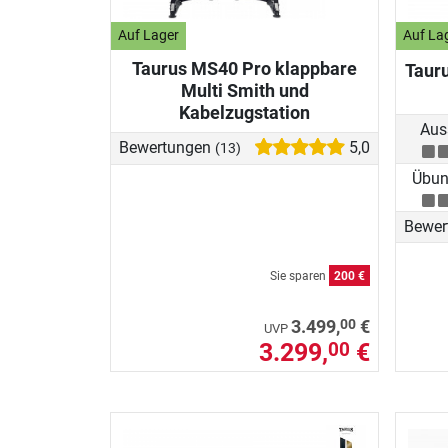
Auf Lager
Auf La
Taurus MS40 Pro klappbare
Tauru
Multi Smith und
Kabelzugstation
Aus
Bewertungen
5,0
(13)
Übung
Bewer
Sie sparen
200 €
00
3.499,
€
UVP
3.299,
€
00