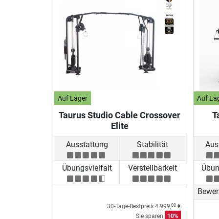
Auf Lager
Auf La
Taurus Studio Cable Crossover
T
Elite
Ausstattung
Stabilität
Aus
Übungsvielfalt
Verstellbarkeit
Übung
Bewer
30-Tage-Bestpreis
4.999,
€
00
Sie sparen
10%