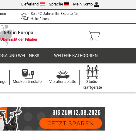
Lieferland
Sprache
Mein Konto
enen
Seit 42 Jahren Ihr Experte für
Heimfitness
69x in Europa
Übersicht der Filialen
OGA UND WELLNESS
WEITERE KATEGORIEN
ange
Muskelstimulator
Vibrationsplatte
Studio-
Kraftgeräte