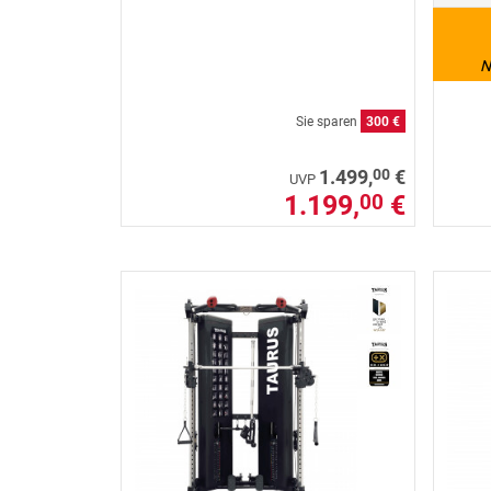
N
Sie sparen
300 €
00
1.499,
€
UVP
1.199,
€
00