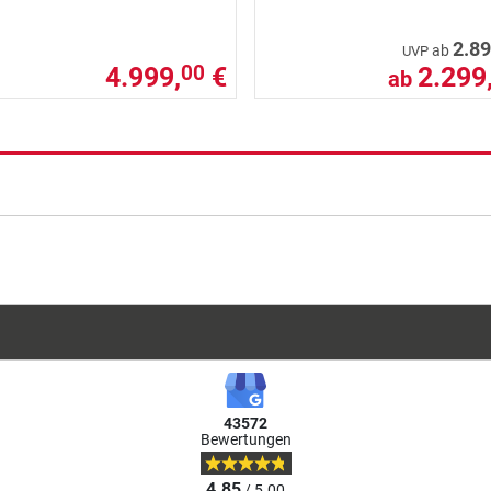
2.89
ab
UVP
4.999,
€
2.299
00
ab
43572
Bewertungen
4.85