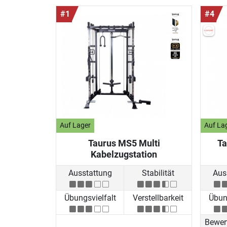
#1
#4
Auf Lager
Auf La
Taurus MS5 Multi
Ta
Kabelzugstation
Ausstattung
Stabilität
Aus
Übungsvielfalt
Verstellbarkeit
Übung
Bewer