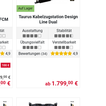
Auf Lager
Taurus Kabelzugstation Design
 FCM
Line Dual
tät
Ausstattung
Stabilität
arkeit
Übungsvielfalt
Verstellbarkeit
4,9
Bewertungen
4,9
(34)
n
100 €
00
9,
€
,
€
1.799,
€
00
00
ab