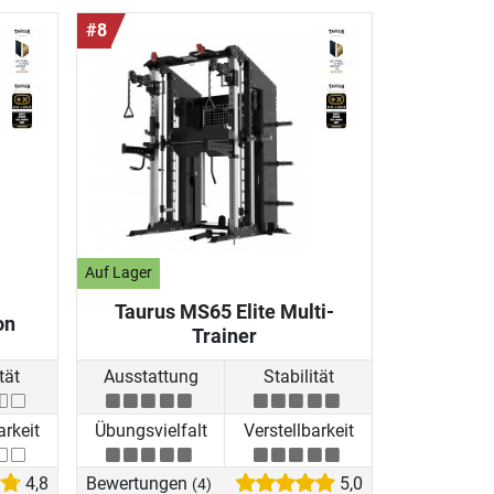
#8
Auf Lager
Taurus MS65 Elite Multi-
on
Trainer
tät
Ausstattung
Stabilität
arkeit
Übungsvielfalt
Verstellbarkeit
4,8
Bewertungen
5,0
(4)