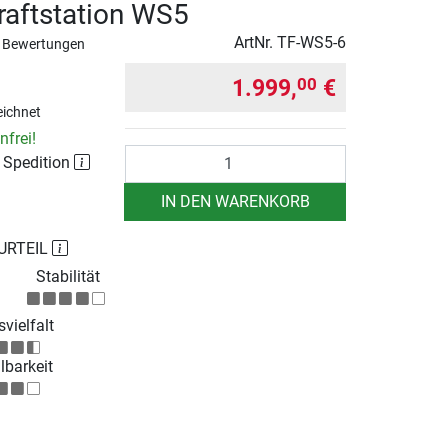
raftstation WS5
ArtNr.
TF-WS5-6
 Bewertungen
1.999,
€
00
ichnet
frei!
Anzahl
r Spedition
IN DEN WARENKORB
URTEIL
Stabilität
vielfalt
lbarkeit