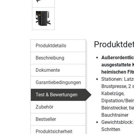
Produktdet
Produktdetails
Außerordentli
Beschreibung
ausgestattete K
Dokumente
heimischen Fi
Stationen: Latz
Garantiebedingungen
Brustpresse, 2
Kabelzüge,
Test & Bewertungen
Dipstation/Bei
Zubehör
Beinstrecker, ti
Bauchtrainer
Bestseller
Gewichtsblock: 
Schritten
Produktsicherheit