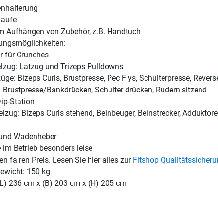
enhalterung
laufe
m Aufhängen von Zubehör, z.B. Handtuch
ungsmöglichkeiten:
r für Crunches
lzug: Latzug und Trizeps Pulldowns
üge: Bizeps Curls, Brustpresse, Pec Flys, Schulterpresse, Revers
: Brustpresse/Bankdrücken, Schulter drücken, Rudern sitzend
ip-Station
elzug: Bizeps Curls stehend, Beinbeuger, Beinstrecker, Adduktore
 und Wadenheber
 im Betrieb besonders leise
en fairen Preis. Lesen Sie hier alles zur
Fitshop Qualitätssicher
ewicht: 150 kg
(L) 236 cm x (B) 203 cm x (H) 205 cm