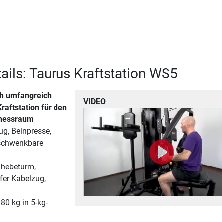
ails: Taurus Kraftstation WS5
ch umfangreich
VIDEO
raftstation für den
tnessraum
ug, Beinpresse,
 schwenkbare
nhebeturm,
efer Kabelzug,
80 kg in 5-kg-