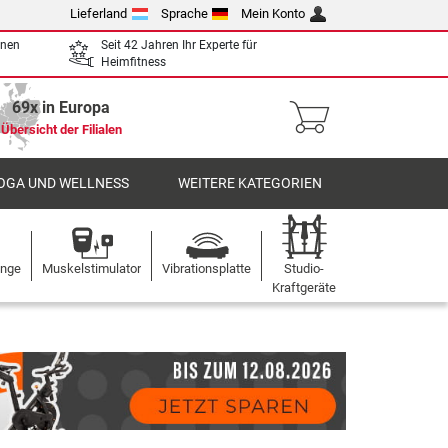
Lieferland
Sprache
Mein Konto
enen
Seit 42 Jahren Ihr Experte für
Heimfitness
69x in Europa
Übersicht der Filialen
OGA UND WELLNESS
WEITERE KATEGORIEN
ange
Muskelstimulator
Vibrationsplatte
Studio-
Kraftgeräte