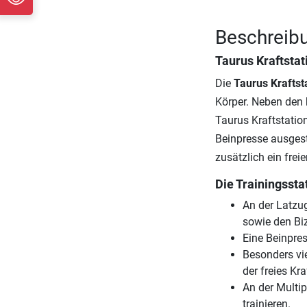
Beschreibu
Taurus Kraftsta
Die
Taurus Krafts
Körper. Neben den 
Taurus Kraftstatio
Beinpresse ausgest
zusätzlich ein frei
Die Trainingssta
An der Latzu
sowie den Bi
Eine Beinpres
Besonders viel
der freies Kra
An der Multip
trainieren.