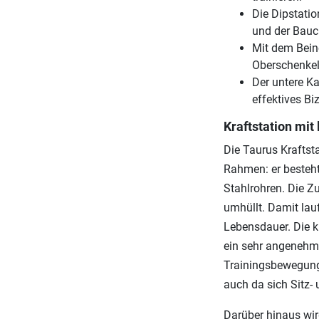
Die Dipstatio
und der Bau
Mit dem Beinc
Oberschenkel
Der untere K
effektives Bi
Kraftstation mi
Die Taurus Kraftst
Rahmen: er besteht
Stahlrohren. Die Z
umhüllt. Damit lau
Lebensdauer. Die ku
ein sehr angenehme
Trainingsbewegung
auch da sich Sitz- 
Darüber hinaus wir