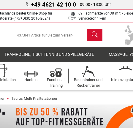
+49 4621 42 10 0
09:00 - 18:00 Uhr
tschlands bester Online-Shop
für
69 Fachmärkte vor Ort mit 75 eig
rtgeräte (n-tv+DISQ 2016-2024)
Servicetechnikern
Suchen
TRAMPOLINE, TISCHTENNIS UND SPIELGERÄTE
MASSAGE, Y
elstation
Hanteln
Functional
Bauchtrainer und
Klimmzugst
Training
Rückentrainer
onen
Taurus Multi Kraftstationen