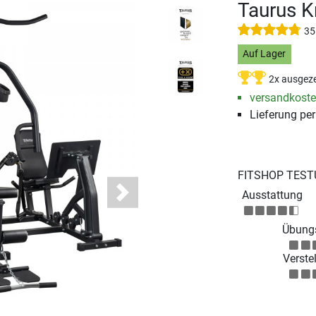
Taurus K
35
Auf Lager
2x ausgeze
versandkosten
Lieferung pe
FITSHOP TEST
Ausstattung
Next
Übungs
Verstel