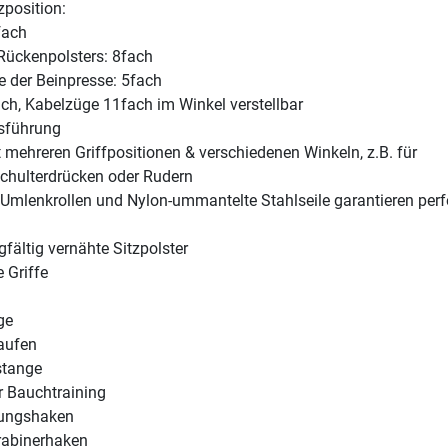
zposition:
fach
Rückenpolsters: 8fach
 der Beinpresse: 5fach
ch, Kabelzüge 11fach im Winkel verstellbar
usführung
 mehreren Griffpositionen & verschiedenen Winkeln, z.B. für
chulterdrücken oder Rudern
 Umlenkrollen und Nylon-ummantelte Stahlseile garantieren perf
gfältig vernähte Sitzpolster
 Griffe
ge
aufen
stange
r Bauchtraining
rungshaken
rabinerhaken