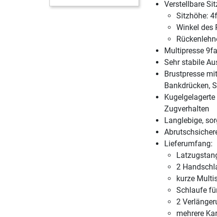
Verstellbare Sit
Sitzhöhe: 4
Winkel des 
Rückenlehne
Multipresse 9fa
Sehr stabile A
Brustpresse mit
Bankdrücken, S
Kugelgelagerte
Zugverhalten
Langlebige, sor
Abrutschsichere
Lieferumfang:
Latzugstan
2 Handschl
kurze Multi
Schlaufe fü
2 Verlänge
mehrere Ka