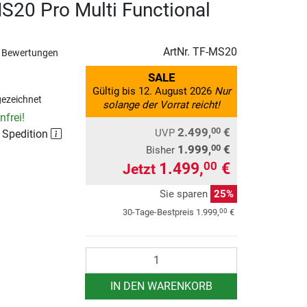
S20 Pro Multi Functional
ArtNr.
TF-MS20
 Bewertungen
SALE
Gültig bis 12. August 2026
Nur
ezeichnet
solange der Vorrat reicht!
frei!
2.499,
€
00
UVP
r Spedition
1.999,
€
00
Bisher
1.499,
€
00
Jetzt
Sie sparen
25%
00
30-Tage-Bestpreis
1.999,
€
Anzahl
IN DEN WARENKORB