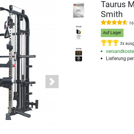
Taurus M
Smith
16
Auf Lager
3x ausg
versandkosten
Lieferung pe
Next