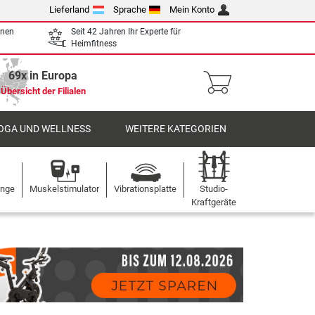
Lieferland
Sprache
Mein Konto
enen
Seit 42 Jahren Ihr Experte für
Heimfitness
69x in Europa
Übersicht der Filialen
OGA UND WELLNESS
WEITERE KATEGORIEN
ange
Muskelstimulator
Vibrationsplatte
Studio-
Kraftgeräte