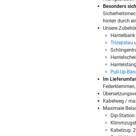
Besonders sic
Sicherheitsmec
hinten durch ein
Unsere Zubehö
Hantelbank
Trizepstau
u
Schlingentr
Hantelsche
Hantelstan
Pull-Up-Bän
Im Lieferumfan
Federklemmen, 
Übersetzungsver
Kabelweg / max
Maximale Belast
Dip-Station
Klimmzugst
Kabelzug: 2