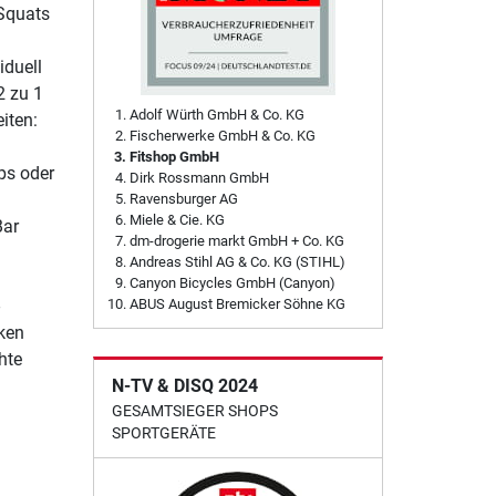
 Squats
iduell
2 zu 1
Adolf Würth GmbH & Co. KG
iten:
Fischerwerke GmbH & Co. KG
Fitshop GmbH
ips oder
Dirk Rossmann GmbH
Ravensburger AG
Miele & Cie. KG
Bar
dm-drogerie markt GmbH + Co. KG
Andreas Stihl AG & Co. KG (STIHL)
Canyon Bicycles GmbH (Canyon)
ABUS August Bremicker Söhne KG
ken
hte
N-TV & DISQ 2024
GESAMTSIEGER SHOPS
SPORTGERÄTE