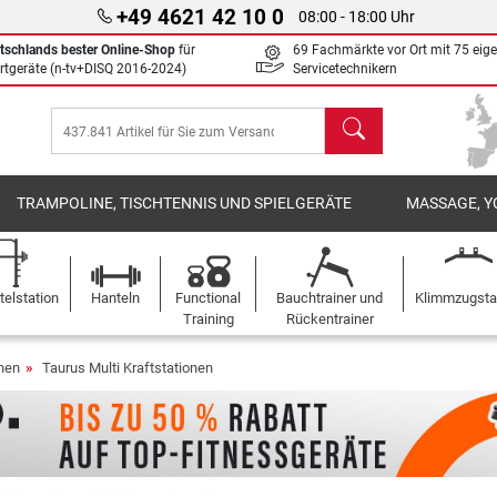
+49 4621 42 10 0
08:00 - 18:00 Uhr
tschlands bester Online-Shop
für
69 Fachmärkte vor Ort mit 75 eig
rtgeräte (n-tv+DISQ 2016-2024)
Servicetechnikern
Suchen
TRAMPOLINE, TISCHTENNIS UND SPIELGERÄTE
MASSAGE, Y
elstation
Hanteln
Functional
Bauchtrainer und
Klimmzugst
Training
Rückentrainer
onen
Taurus Multi Kraftstationen