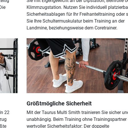
eitig
Sie mit Eigengewicht an der Dipstation, Beinrolle o
Die
Klimmzugstation. Nutzen Sie individuell platzierba
Sicherheitsablagen für Ihr Freihanteltraining oder 
Sie Ihre Schultermuskulatur beim Training an der
Landmine, beziehungsweise dem Coretrainer.
Größtmögliche Sicherheit
In 22
Mit der Taurus Multi Smith trainieren Sie sicher un
zug
unabhängig. Beim Training ohne Trainingspartner 
ößte
wertvoller Sicherheitsfaktor: Der doppelte