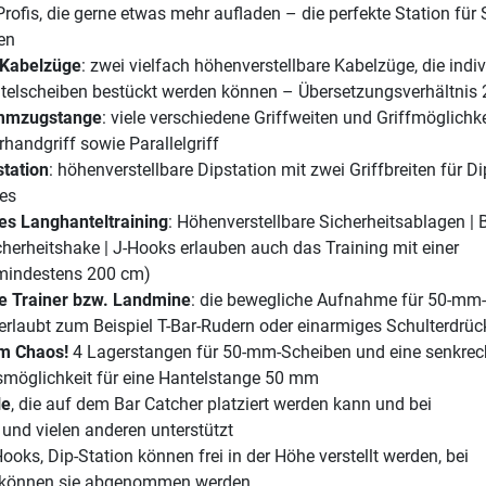
Profis, die gerne etwas mehr aufladen – die perfekte Station für
en
e Kabelzüge
: zwei vielfach höhenverstellbare Kabelzüge, die indiv
elscheiben bestückt werden können – Übersetzungsverhältnis 
limmzugstange
: viele verschiedene Griffweiten und Griffmöglichke
rhandgriff sowie Parallelgriff
station
: höhenverstellbare Dipstation mit zwei Griffbreiten für D
ses
ies Langhanteltraining
: Höhenverstellbare Sicherheitsablagen | 
herheitshake | J-Hooks erlauben auch das Training mit einer
mindestens 200 cm)
re Trainer bzw. Landmine
: die bewegliche Aufnahme für 50-mm-
erlaubt zum Beispiel T-Bar-Rudern oder einarmiges Schulterdrüc
em Chaos!
4 Lagerstangen für 50-mm-Scheiben und eine senkrec
öglichkeit für eine Hantelstange 50 mm
le
, die auf dem Bar Catcher platziert werden kann und bei
nd vielen anderen unterstützt
Hooks, Dip-Station können frei in der Höhe verstellt werden, bei
 können sie abgenommen werden