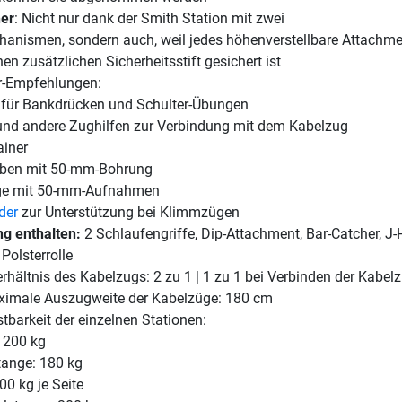
her
: Nicht nur dank der Smith Station mit zwei
hanismen, sondern auch, weil jedes höhenverstellbare Attachm
en zusätzlichen Sicherheitsstift gesichert ist
r-Empfehlungen:
 für Bankdrücken und Schulter-Übungen
nd andere Zughilfen zur Verbindung mit dem Kabelzug
ainer
iben mit 50-mm-Bohrung
ge mit 50-mm-Aufnahmen
der
zur Unterstützung bei Klimmzügen
g enthalten:
2 Schlaufengriffe, Dip-Attachment, Bar-Catcher, J-
Polsterrolle
hältnis des Kabelzugs: 2 zu 1 | 1 zu 1 bei Verbinden der Kabel
imale Auszugweite der Kabelzüge: 180 cm
barkeit der einzelnen Stationen:
: 200 kg
ange: 180 kg
00 kg je Seite