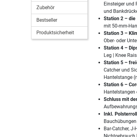
Einsteiger und 
Zubehör
und Bankdrück
Station 2 – di
Bestseller
mit 50-mm-Hant
Produktsicherheit
Station 3 – K
Ober- oder Unte
Station 4 – Dip
Leg | Knee Rai
Station 5 – fre
Catcher und Sic
Hantelstange (
Station 6 – Co
Hantelstangen 
Schluss mit d
Aufbewahrungsm
Inkl. Polsterrol
Bauchübungen u
Bar-Catcher, J-
Nichtgebrauch