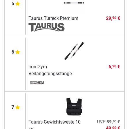
5
Taurus Türreck Premium
29,
€
90
6
Iron Gym
6,
€
90
Verlängerungsstange
7
00
Taurus Gewichtsweste 10
UVP
89,
€
49,
€
00
kg