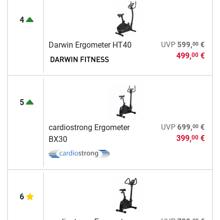
4
00
Darwin Ergometer HT40
UVP
599,
€
499,
€
00
5
00
cardiostrong Ergometer
UVP
699,
€
399,
€
00
BX30
6