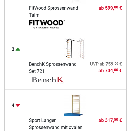
FitWood Sprossenwand
ab
599,
€
00
Taimi
3
00
BenchK Sprossenwand
UVP
ab
759,
€
ab
734,
€
00
Set 721
4
Sport Langer
ab
317,
€
50
Sprossenwand mit ovalen