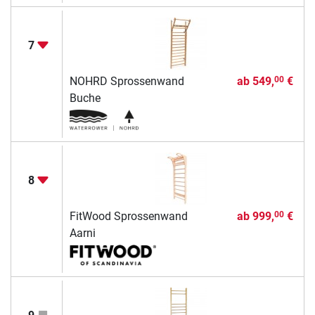
7
NOHRD Sprossenwand
ab
549,
€
00
Buche
8
FitWood Sprossenwand
ab
999,
€
00
Aarni