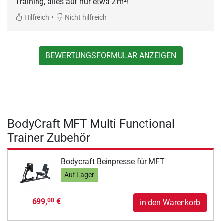
Training, alles auf nur etwa 2 m²!
•
Hilfreich
Nicht hilfreich
BEWERTUNGSFORMULAR ANZEIGEN
BodyCraft MFT Multi Functional
Trainer Zubehör
Bodycraft Beinpresse für MFT
Auf Lager
699,
€
00
in den Warenkorb