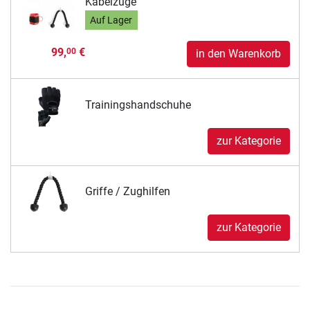
Kabelzüge
Auf Lager
99,
€
00
in den Warenkorb
Trainingshandschuhe
zur Kategorie
Griffe / Zughilfen
zur Kategorie