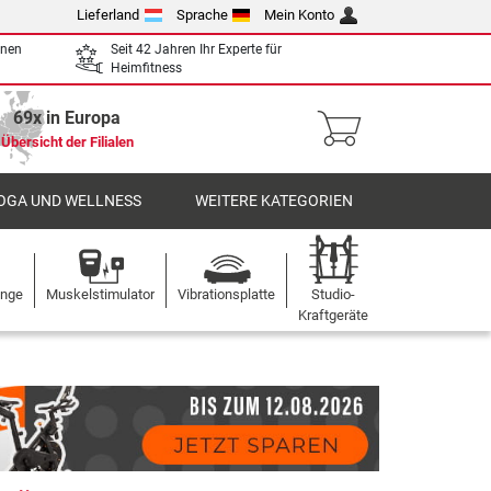
Lieferland
Sprache
Mein Konto
enen
Seit 42 Jahren Ihr Experte für
Heimfitness
69x in Europa
Übersicht der Filialen
OGA UND WELLNESS
WEITERE KATEGORIEN
ange
Muskelstimulator
Vibrationsplatte
Studio-
Kraftgeräte