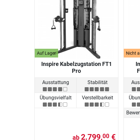
Auf Lager
Nicht a
Inspire Kabelzugstation FT1
I
Pro
F
Ausstattung
Stabilität
Aus
Übungsvielfalt
Verstellbarkeit
Übung
Bewer
2.799,
€
00
ab