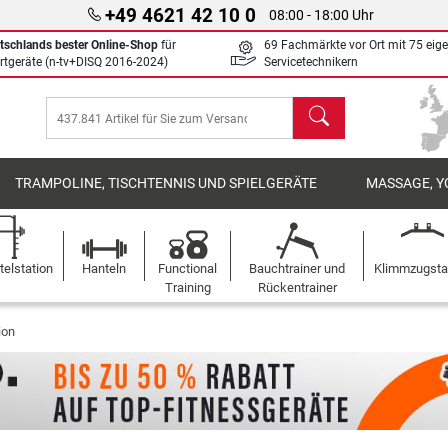
+49 4621 42 10 0
08:00 - 18:00 Uhr
tschlands bester Online-Shop
für
69 Fachmärkte vor Ort mit 75 eig
rtgeräte (n-tv+DISQ 2016-2024)
Servicetechnikern
Suchen
TRAMPOLINE, TISCHTENNIS UND SPIELGERÄTE
MASSAGE, Y
elstation
Hanteln
Functional
Bauchtrainer und
Klimmzugst
Training
Rückentrainer
ion