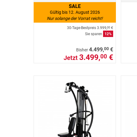
SALE
Gültig bis 12. August 2026
Nur solange der Vorrat reicht!
30-Tage-Bestpreis
3.999,
€
00
Sie sparen
12%
00
4.499,
€
Bisher
3.499,
€
00
Jetzt