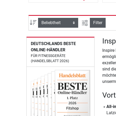
Ansicht filtern
Sortierung
Filter
Insp
DEUTSCHLANDS BESTE
ONLINE-HÄNDLER
Inspire
FÜR FITNESSGERÄTE
ermögli
(HANDELSBLATT 2026)
exzelle
sind di
möchten
unserm
Vort
All-
Latzi