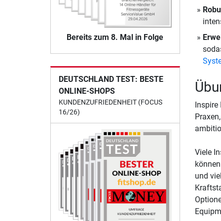
Robu
inten
Erwei
Bereits zum 8. Mal in Folge
sodas
Syst
DEUTSCHLAND TEST: BESTE
Übu
ONLINE-SHOPS
KUNDENZUFRIEDENHEIT (FOCUS
Inspire
16/26)
Praxen,
ambitio
Viele I
können.
und vie
Kraftst
Optione
Equipme