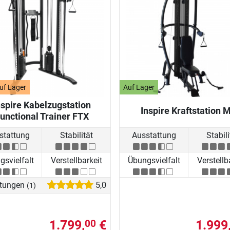
uf Lager
Auf Lager
nspire Kabelzugstation
Inspire Kraftstation 
unctional Trainer FTX
stattung
Stabilität
Ausstattung
Stabili
svielfalt
Verstellbarkeit
Übungsvielfalt
Verstellb
tungen
5,0
(1)
1.799,
€
1.999
00