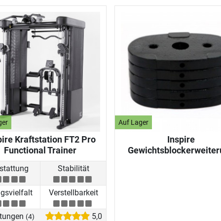
ger
Auf Lager
pire Kraftstation FT2 Pro
Inspire
Functional Trainer
Gewichtsblockerweiter
stattung
Stabilität
svielfalt
Verstellbarkeit
tungen
5,0
(4)