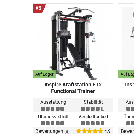
#5
Auf Lager
Auf La
Inspire Kraftstation FT2
Ins
Functional Trainer
Ausstattung
Stabilität
Aus
Übungsvielfalt
Verstellbarkeit
Übung
Bewertungen
4,9
Bewer
(8)