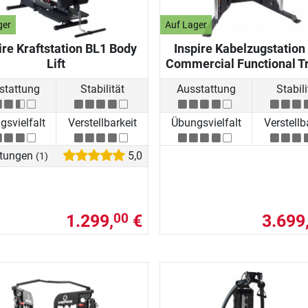
ger
Auf Lager
ire Kraftstation BL1 Body
Inspire Kabelzugstation
Lift
Commercial Functional T
stattung
Stabilität
Ausstattung
Stabili
svielfalt
Verstellbarkeit
Übungsvielfalt
Verstellb
tungen
5,0
(1)
1.299,
€
3.699
00