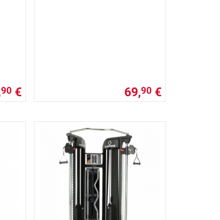
,
€
69,
€
90
90