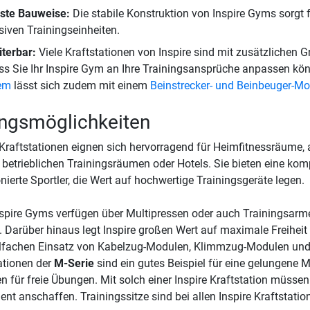
ste Bauweise:
Die stabile Konstruktion von Inspire Gyms sorgt f
siven Trainingseinheiten.
terbar:
Viele Kraftstationen von Inspire sind mit zusätzlichen G
s Sie Ihr Inspire Gym an Ihre Trainingsansprüche anpassen kö
em
lässt sich zudem mit einem
Beinstrecker- und Beinbeuger-Mo
ngsmöglichkeiten
 Kraftstationen eignen sich hervorragend für Heimfitnessräume, 
 betrieblichen Trainingsräumen oder Hotels. Sie bieten eine ko
nierte Sportler, die Wert auf hochwertige Trainingsgeräte legen.
nspire Gyms verfügen über Multipressen oder auch Trainingsarm
 Darüber hinaus legt Inspire großen Wert auf maximale Freiheit 
lfachen Einsatz von Kabelzug-Modulen, Klimmzug-Modulen und 
ationen der
M-Serie
sind ein gutes Beispiel für eine gelungene
n für freie Übungen. Mit solch einer Inspire Kraftstation müssen
nt anschaffen. Trainingssitze sind bei allen Inspire Kraftstatione