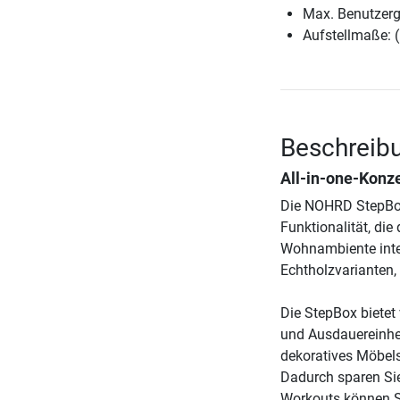
Max. Benutzerg
Aufstellmaße: 
Beschreib
All-in-one-Konz
Die NOHRD StepBox
Funktionalität, di
Wohnambiente integ
Echtholzvarianten,
Die StepBox bietet
und Ausdauereinhei
dekoratives Möbels
Dadurch sparen Si
Workouts können Si