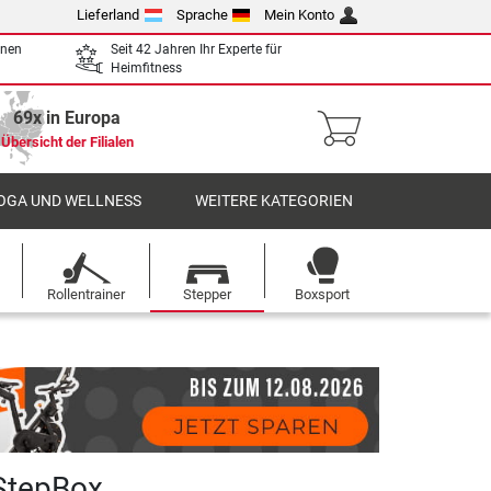
Lieferland
Sprache
Mein Konto
enen
Seit 42 Jahren Ihr Experte für
Heimfitness
69x in Europa
Übersicht der Filialen
OGA UND WELLNESS
WEITERE KATEGORIEN
Rollentrainer
Stepper
Boxsport
tepBox