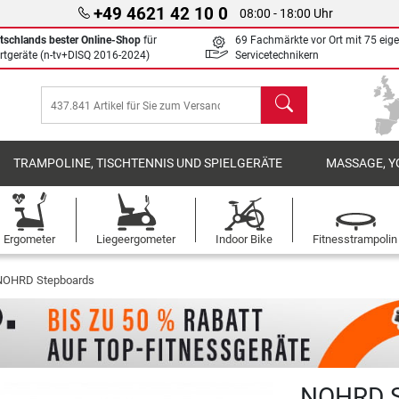
+49 4621 42 10 0
08:00 - 18:00 Uhr
tschlands bester Online-Shop
für
69 Fachmärkte vor Ort mit 75 eig
rtgeräte (n-tv+DISQ 2016-2024)
Servicetechnikern
Suchen
TRAMPOLINE, TISCHTENNIS UND SPIELGERÄTE
MASSAGE, Y
Ergometer
Liegeergometer
Indoor Bike
Fitnesstrampolin
NOHRD Stepboards
NOHRD S