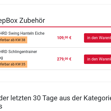
epBox Zubehör
HRD Swing Hanteln Eiche
109,
€
in den Waren
00
eferbar ab
KW 38
RD Schlingentrainer
ng
279,
€
in den Waren
00
eferbar ab
KW 35
 der letzten 30 Tage aus der Kategori
s