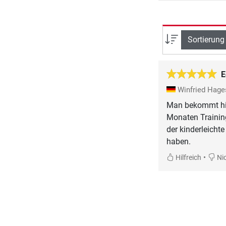
Sortierung
E
Winfried Hage
Man bekommt hie
Monaten Training
der kinderleicht
haben.
•
Hilfreich
Nic