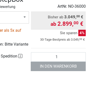
ArtNr.
NO-36000
Bewertung
3.049,
€
00
Bisher ab
2.899,
€
00
ab
r als 5x auf
Sie sparen
4%
00
30-Tage-Bestpreis ab
3.049,
€
: Bitte Variante
Anzahl
r Spedition
IN DEN WARENKORB