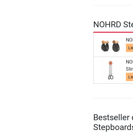
NOHRD St
NO
Li
NOH
Sli
Li
Bestseller
Stepboard