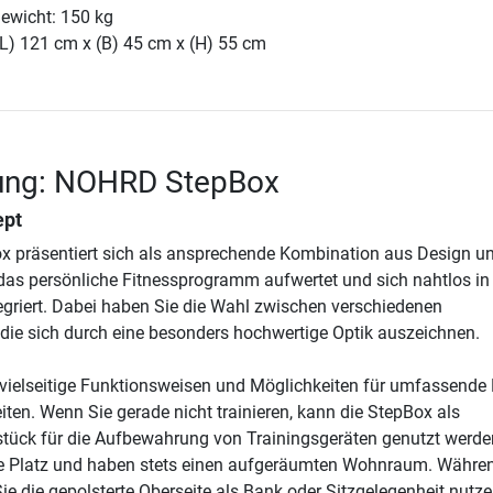
ewicht: 150 kg
(L) 121 cm x (B) 45 cm x (H) 55 cm
ung: NOHRD StepBox
ept
 präsentiert sich als ansprechende Kombination aus Design u
e das persönliche Fitnessprogramm aufwertet und sich nahtlos in
riert. Dabei haben Sie die Wahl zwischen verschiedenen
 die sich durch eine besonders hochwertige Optik auszeichnen.
 vielseitige Funktionsweisen und Möglichkeiten für umfassende 
ten. Wenn Sie gerade nicht trainieren, kann die StepBox als
tück für die Aufbewahrung von Trainingsgeräten genutzt werde
e Platz und haben stets einen aufgeräumten Wohnraum. Währe
e die gepolsterte Oberseite als Bank oder Sitzgelegenheit nutz