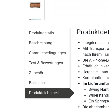
Produktde
Produktdetails
Integriert sich
Beschreibung
Mit Transportr
Garantiebedingungen
nach Ihrem Tra
Die All-in-one-
Test & Bewertungen
Erhältlich in v
Hergestellt aus
Zubehör
Kombination au
Bestseller
Im Lieferumfan
Swing Hante
Produktsicherheit
Widerstands
Ein Springse
Die abnehmbare