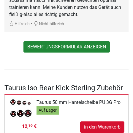
sodass man auch mit schweren Gewichten optimal
trainieren kann. Meine Kunden nutzen das Gerät auch
fleißig-also alles richtig gemacht.
•
Hilfreich
Nicht hilfreich
BEWERTUNGSFORMULAR ANZEIGEN
Taurus Iso Rear Kick Sterling Zubehör
Taurus 50 mm Hantelscheibe PU 3G Pro
Auf Lager
12,
€
90
in den Warenkorb