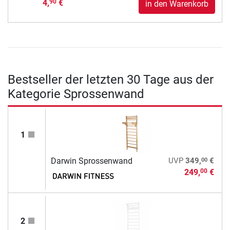
4,
€
90
in den Warenkorb
Bestseller der letzten 30 Tage aus der
Kategorie Sprossenwand
1
00
Darwin Sprossenwand
UVP
349,
€
249,
€
00
2