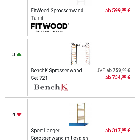
FitWood Sprossenwand
ab
599,
€
00
Taimi
3
00
BenchK Sprossenwand
UVP
ab
759,
€
ab
734,
€
00
Set 721
4
Sport Langer
ab
317,
€
50
Sprossenwand mit ovalen