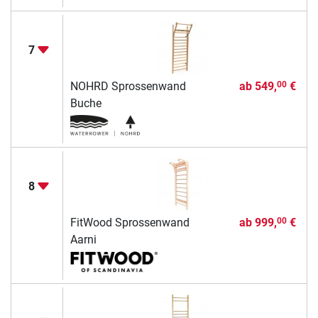
7
NOHRD Sprossenwand
ab
549,
€
00
Buche
8
FitWood Sprossenwand
ab
999,
€
00
Aarni