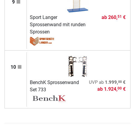
9
Sport Langer
ab
260,
€
51
Sprossenwand mit runden
Sprossen
10
00
BenchK Sprossenwand
UVP
ab
1.999,
€
ab
1.924,
€
00
Set 733