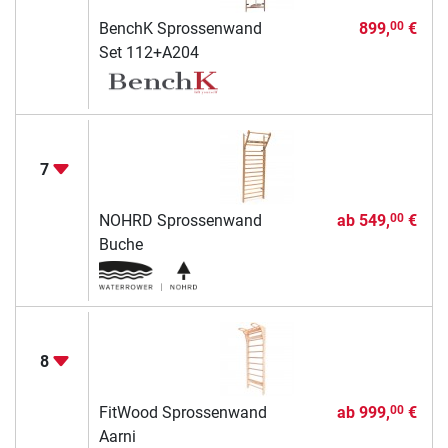
BenchK Sprossenwand
899,
€
00
Set 112+A204
7
NOHRD Sprossenwand
ab
549,
€
00
Buche
8
FitWood Sprossenwand
ab
999,
€
00
Aarni