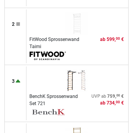
2
FitWood Sprossenwand
ab
599,
€
00
Taimi
3
00
BenchK Sprossenwand
UVP
ab
759,
€
ab
734,
€
00
Set 721