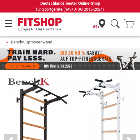
Seit 42 Jahren Ihr Experte für Heimfitness
69x
BenchK Sprossenwand