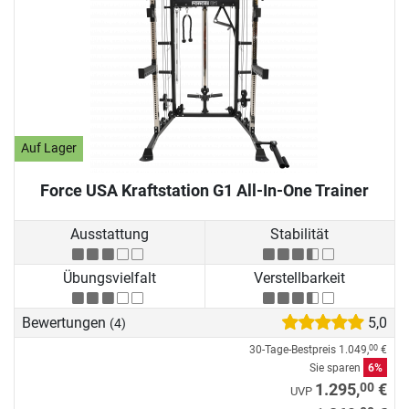
Auf Lager
Force USA Kraftstation G1 All-In-One Trainer
Ausstattung
Stabilität
Übungsvielfalt
Verstellbarkeit
Bewertungen
5,0
(4)
30-Tage-Bestpreis
1.049,
€
00
Sie sparen
6%
00
1.295,
€
UVP