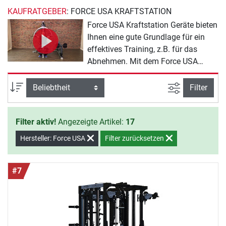
KAUFRATGEBER
: FORCE USA KRAFTSTATION
Force USA Kraftstation Geräte bieten
Ihnen eine gute Grundlage für ein
effektives Training, z.B. für das
Abnehmen. Mit dem Force USA
Sortiment erreichen Sie Ihre
Trainingsziele fast von alleine. Sie
Ansicht filte
Sortierung
Filter
müssen nur noch den Willen zeigen,
mit dem Training zu beginnen.
Filter aktiv!
Angezeigte Artikel:
17
Hersteller: Force USA
Filter zurücksetzen
#7