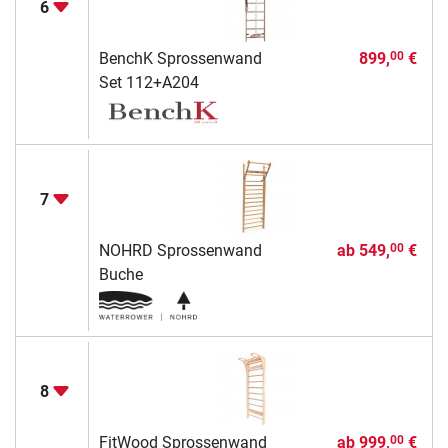
6
BenchK Sprossenwand
899,
€
00
Set 112+A204
7
NOHRD Sprossenwand
ab
549,
€
00
Buche
8
FitWood Sprossenwand
ab
999,
€
00