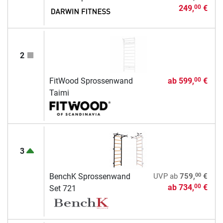
249,
€
00
2
FitWood Sprossenwand
ab
599,
€
00
Taimi
3
00
BenchK Sprossenwand
UVP
ab
759,
€
ab
734,
€
00
Set 721