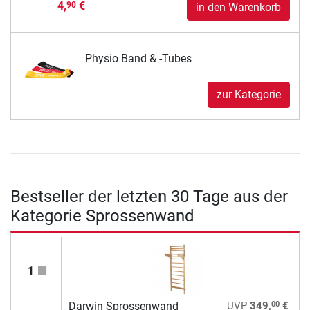
4,
€
90
in den Warenkorb
Physio Band & -Tubes
zur Kategorie
Bestseller der letzten 30 Tage aus der
Kategorie Sprossenwand
1
00
Darwin Sprossenwand
UVP
349,
€