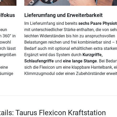
lfokus
Lieferumfang und Erweiterbarkeit
Im Lieferumfang sind bereits
sechs Paare Physio
neun
mit unterschiedlicher Stärke enthalten, die von seh
h 360° in
leichten Widerständen bis hin zu anspruchsvollen
sowohl
Belastungen reichen und frei kombinierbar sind – 
rch lässt
Bedarf auch mit optional erhältlichen extra starke
pergrößen
Ergänzt wird das System durch
Kurzgriffe,
Schlaufengriffe
und
eine lange Stange
. Bei Bedar
 eine
sich die Flexicon um eine klappbare Hantelbank, e
räumige
Klimmzugmodul oder einen Zubehörständer erweit
ails: Taurus Flexicon Kraftstation