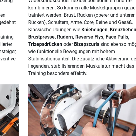
zeitig
Widerstandsbänder flexibel positionieren und frei
kombinieren. So können alle Muskelgruppen geziel
den
trainiert werden: Brust, Rücken (oberer und unterer
 gedehnt
Rücken), Schultern, Arme, Core, Beine und Gesäß.
Klassische Übungen wie
Kniebeugen, Kreuzheben
raining
Brustpresse, Rudern, Reverse Flys, Face Pulls,
lierter
Trizepsdrücken
oder
Bizepscurls
sind ebenso mög
steiger,
wie funktionelle Bewegungen mit hohem
äventive
Stabilisationsanteil. Die zusätzliche Aktivierung der
liegenden, stabilisierenden Muskulatur macht das
Training besonders effektiv.