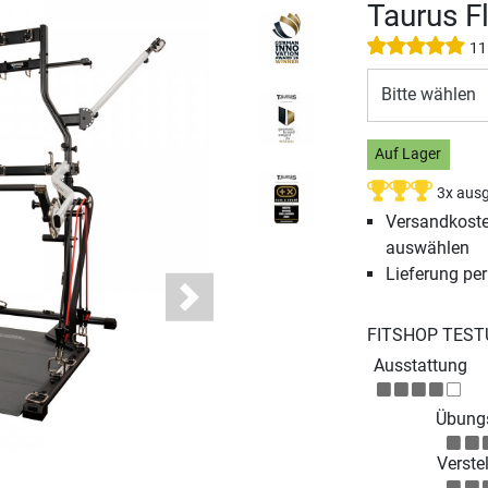
Taurus Fl
11
Bitte wählen
Auf Lager
3x ausg
Versandkosten
auswählen
Lieferung pe
Next
FITSHOP TEST
Ausstattung
Übungs
Verstel