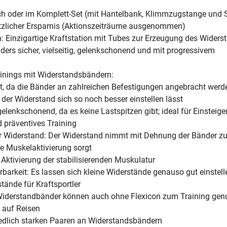
lich oder im Komplett-Set (mit Hantelbank, Klimmzugstange und 
tzlicher Ersparnis (Aktionszeiträume ausgenommen)
: Einzigartige Kraftstation mit Tubes zur Erzeugung des Widers
ders sicher, vielseitig, gelenkschonend und mit progressivem
ainings mit Widerstandsbändern:
eit, da die Bänder an zahlreichen Befestigungen angebracht werd
der Widerstand sich so noch besser einstellen lässt
lenkschonend, da es keine Lastspitzen gibt; ideal für Einsteiger
d präventives Training
r Widerstand: Der Widerstand nimmt mit Dehnung der Bänder zu
he Muskelaktivierung sorgt
 Aktivierung der stabilisierenden Muskulatur
rbarkeit: Es lassen sich kleine Widerstände genauso gut einstell
tände für Kraftsportler
Widerstandbänder können auch ohne Flexicon zum Training gen
. auf Reisen
iedlich starken Paaren an Widerstandsbändern