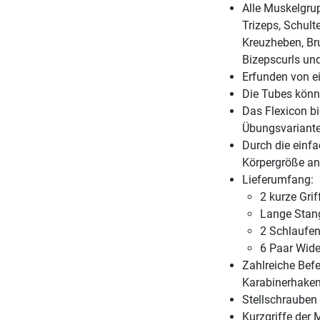
Alle Muskelgrup
Trizeps, Schult
Kreuzheben, Bru
Bizepscurls und
Erfunden von e
Die Tubes könne
Das Flexicon bi
Übungsvariant
Durch die einfa
Körpergröße a
Lieferumfang:
2 kurze Grif
Lange Stang
2 Schlaufen
6 Paar Wid
Zahlreiche Bef
Karabinerhaken)
Stellschrauben
Kurzgriffe der 