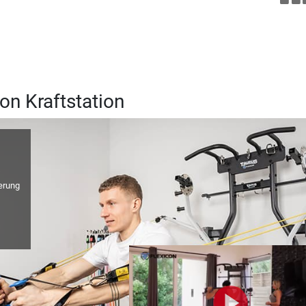
on Kraftstation
s
erung