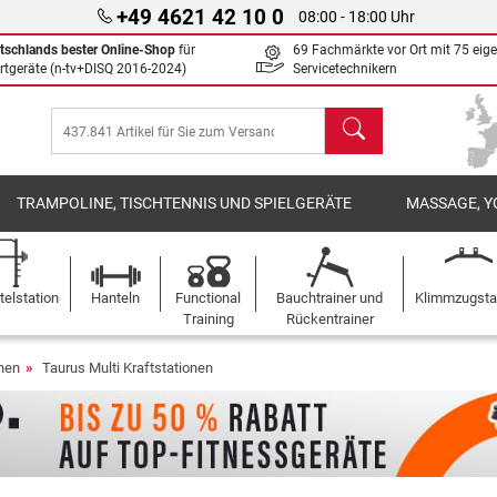
+49 4621 42 10 0
08:00 - 18:00 Uhr
tschlands bester Online-Shop
für
69 Fachmärkte vor Ort mit 75 eig
rtgeräte (n-tv+DISQ 2016-2024)
Servicetechnikern
Suchen
TRAMPOLINE, TISCHTENNIS UND SPIELGERÄTE
MASSAGE, Y
elstation
Hanteln
Functional
Bauchtrainer und
Klimmzugst
Training
Rückentrainer
onen
Taurus Multi Kraftstationen