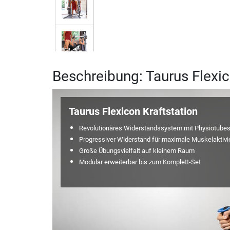
Beschreibung: Taurus Flexic
Taurus Flexicon Kraftstation
Revolutionäres Widerstandssystem mit Physiotube
Progressiver Widerstand für maximale Muskelaktivi
Große Übungsvielfalt auf kleinem Raum
Modular erweiterbar bis zum Komplett-Set