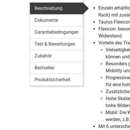
Einzeln erhält
Beschreibung
Rack) mit zusä
Dokumente
Taurus Flexicon
Flexicon: beson
Garantiebedingungen
Widerstand
Vorteile des Tr
Test & Bewertungen
Vielseitigk
Zubehör
können und 
Besonders ge
Bestseller
Mobility un
Progressive
Produktsicherheit
für eine ho
Zusätzliche
Hohe Skalie
hohe Widers
Mobil: Die 
werden, z.B
Mit 6 untersch