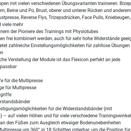
pen mit vielen verschiedenen Übungsvarianten trainieren: Bizep
ern, Beine und Po, Brust, oberer und unterer Rücken und anderem
stpresse, Reverse Flys, Trizepsdrücken, Face Pulls, Kniebeugen,
 viele mehr
inem der Pioniere des Trainings mit Physiotubes
n frei kombiniert werden, auch für sehr hohe Widerstände geei
etet zahlreiche Einstellungsmöglichkeiten für zahllose Übungen
en
che Verstellung der Module ist das Flexicon perfekt an jede
npassbar
fe für die Multipresse
e für Multipresse
griffe
erstandsbänder
estigungsmöglichkeiten für die Widerstandsbänder (mit
 – auf vielen Höhen und für viele verschiedene Trainingswinkel
 an den Füßen zum Ausgleich etwaiger Bodenunebenheiten
Multipresse um 360° in 18 Schritten rotierbar, um die Position fü