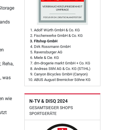
Storage
tands
Adolf Würth GmbH & Co. KG
Fischerwerke GmbH & Co. KG
Fitshop GmbH
Dirk Rossmann GmbH
en
Ravensburger AG
Miele & Cie. KG
, Reha,
dm-drogerie markt GmbH + Co. KG
Andreas Stihl AG & Co. KG (STIHL)
Canyon Bicycles GmbH (Canyon)
, was
ABUS August Bremicker Söhne KG
en wie
N-TV & DISQ 2024
GESAMTSIEGER SHOPS
utzt
SPORTGERÄTE