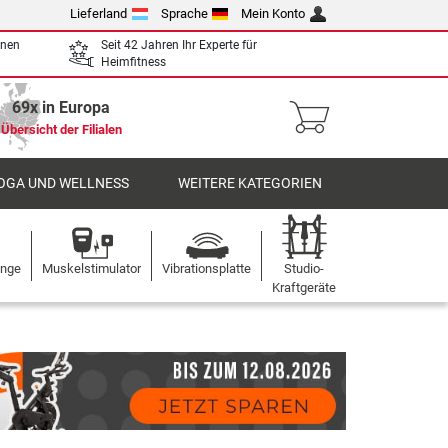
Lieferland
Sprache
Mein Konto
enen
Seit 42 Jahren Ihr Experte für
Heimfitness
69x in Europa
Übersicht der Filialen
OGA UND WELLNESS
WEITERE KATEGORIEN
ange
Muskelstimulator
Vibrationsplatte
Studio-
Kraftgeräte