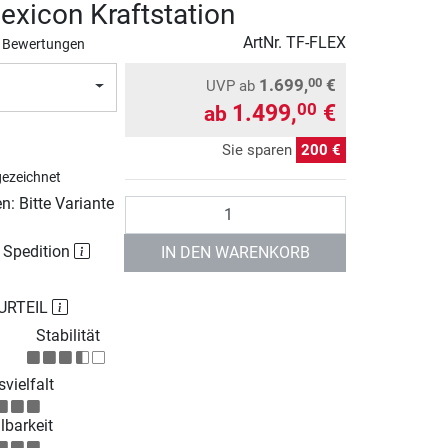
exicon Kraftstation
ArtNr.
TF-FLEX
 Bewertungen
1.699,
€
00
UVP
ab
1.499,
€
00
ab
Sie sparen
200 €
ezeichnet
: Bitte Variante
Anzahl
r Spedition
IN DEN WARENKORB
URTEIL
Stabilität
vielfalt
lbarkeit